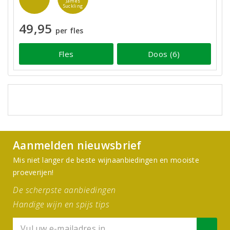
James
Suckling
49,95
per fles
Fles
Doos (6)
Aanmelden nieuwsbrief
Mis niet langer de beste wijnaanbiedingen en mooiste
proeverijen!
De scherpste aanbiedingen
Handige wijn en spijs tips