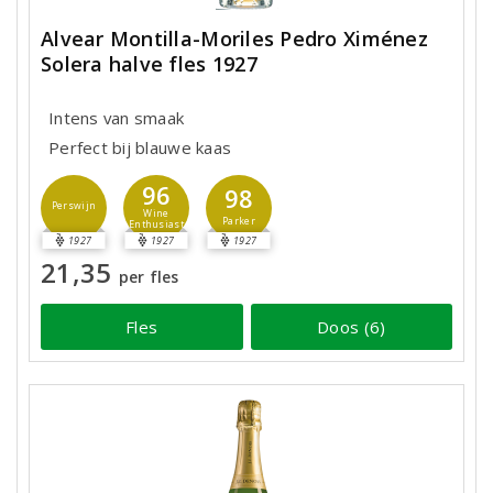
Alvear Montilla-Moriles Pedro Ximénez
Solera halve fles 1927
Intens van smaak
Perfect bij blauwe kaas
96
98
Perswijn
Wine
Parker
Enthusiast
1927
1927
1927
21,35
per fles
Fles
Doos (6)