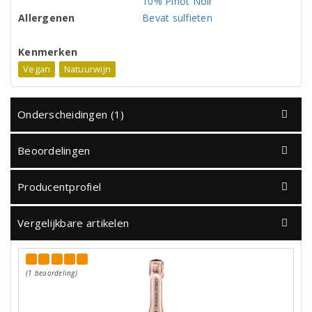
10% Pinot Noir
Allergenen
Bevat sulfieten
Kenmerken
Vegan
Natuurwijn
Onderscheidingen (1)
Beoordelingen
Producentprofiel
Vergelijkbare artikelen
(1 beoordeling)