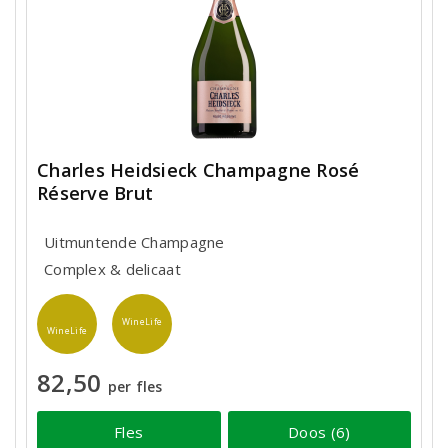
Charles Heidsieck Champagne Rosé
Réserve Brut
Uitmuntende Champagne
Complex & delicaat
WineLife
WineLife
82,50
per fles
Fles
Doos (6)