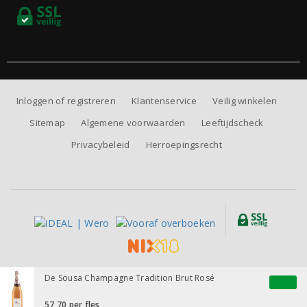
Inloggen of registreren
Klantenservice
Veilig winkelen
Sitemap
Algemene voorwaarden
Leeftijdscheck
Privacybeleid
Herroepingsrecht
Alle prijzen zijn inclusief BTW, exclusief eventuele verzendkosten.
De Sousa Champagne Tradition Brut Rosé
57,70
per fles