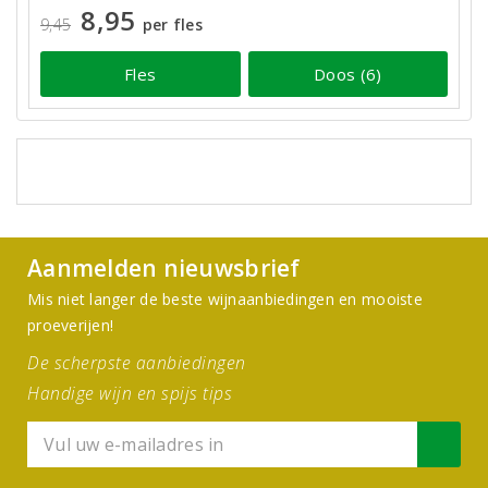
8,95
9,45
per fles
Fles
Doos (6)
Aanmelden nieuwsbrief
Mis niet langer de beste wijnaanbiedingen en mooiste
proeverijen!
De scherpste aanbiedingen
Handige wijn en spijs tips