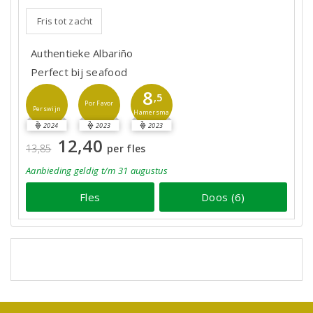
Fris tot zacht
Authentieke Albariño
Perfect bij seafood
8
,5
Por Favor
Perswijn
Hamersma
2024
2023
2023
12,40
13,85
per fles
Aanbieding
geldig
t/m 31 augustus
Fles
Doos (6)