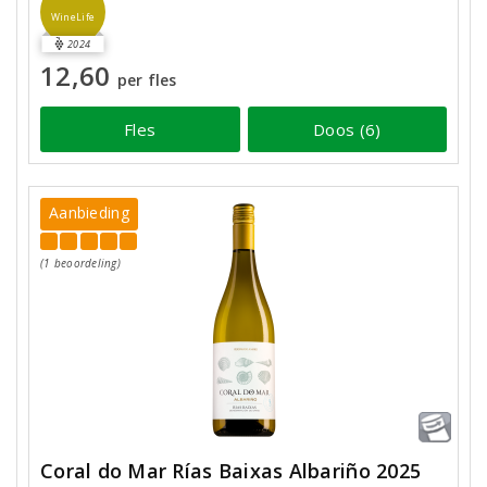
WineLife
2024
12,60
per fles
Fles
Doos (6)
Aanbieding
(1 beoordeling)
Coral do Mar Rías Baixas Albariño 2025