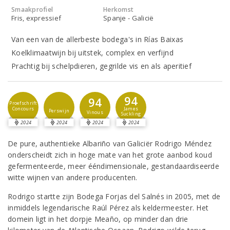
Smaakprofiel
Herkomst
Fris, expressief
Spanje - Galicië
Van een van de allerbeste bodega's in Rías Baixas
Koelklimaatwijn bij uitstek, complex en verfijnd
Prachtig bij schelpdieren, gegrilde vis en als aperitief
94
94
Proefschrift
Concours
James
Perswijn
Vinous
Suckling
2024
2024
2024
2024
De pure, authentieke Albariño van Galiciër Rodrigo Méndez
onderscheidt zich in hoge mate van het grote aanbod koud
gefermenteerde, meer ééndimensionale, gestandaardiseerde
witte wijnen van andere producenten.
Rodrigo startte zijn Bodega Forjas del Salnés in 2005, met de
inmiddels legendarische Raúl Pérez als keldermeester. Het
domein ligt in het dorpje Meaño, op minder dan drie