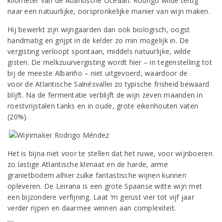
kilometer van de Atlantische Oceaan. Rodrigo wilde terug
naar een natuurlijke, oorspronkelijke manier van wijn maken.
Hij bewerkt zijn wijngaarden dan ook biologisch, oogst
handmatig en grijpt in de kelder zo min mogelijk in. De
vergisting verloopt spontaan, middels natuurlijke, wilde
gisten. De melkzuurvergisting wordt hier – in tegenstelling tot
bij de meeste Albariño – niet uitgevoerd, waardoor de
voor de Atlantische Salnésvallei zo typische frisheid bewaard
blijft. Na de fermentatie verblijft de wijn zeven maanden in
roestvrijstalen tanks en in oude, grote eikenhouten vaten
(20%).
Het is bijna niet voor te stellen dat het ruwe, voor wijnboeren
zo lastige Atlantische klimaat en de harde, arme
granietbodem alhier zulke fantastische wijnen kunnen
opleveren. De Leirana is een grote Spaanse witte wijn met
een bijzondere verfijning. Laat ‘m gerust vier tot vijf jaar
verder rijpen en daarmee winnen aan complexiteit.