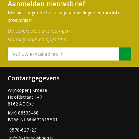
Aanmelden nieuwsbrief
Mis niet langer de beste wijnaanbiedingen en mooiste
proeverijen!
De scherpste aanbiedingen
Handige wijn en spijs tips
Contactgegevens
Wijnkoperij Kroese
Hoofdstraat 147
8162 AE Epe
KvK: 88533468
BTW: NL864672615B01
0578-627123
info@kroesewijnen.nl