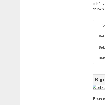
in Nîme
druiven 
Inf
Bek
Bek
Bek
Bijp
Prove