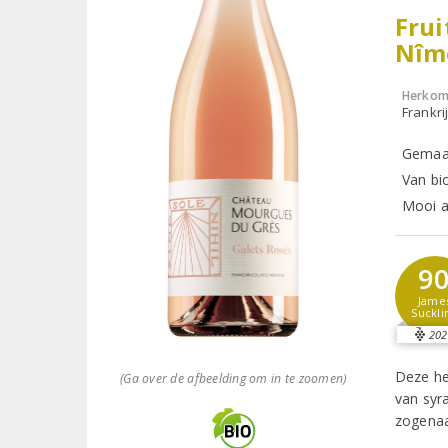
Frui
Nîm
Herkom
Frankri
Gemaak
Van bi
Mooi al
9
Jame
Suckli
202
Deze he
(Ga over de afbeelding om in te zoomen)
van syr
zogena