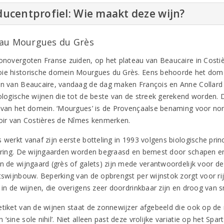
ucentprofiel: Wie maakt deze wijn?
au Mourgues du Grès
zonovergoten Franse zuiden, op het plateau van Beaucaire in Costiè
ie historische domein Mourgues du Grès. Eens behoorde het dom
en van Beaucaire, vandaag de dag maken François en Anne Collard 
iologische wijnen die tot de beste van de streek gerekend worden
e van het domein. ‘Mourgues’ is de Provençaalse benaming voor non
roir van Costières de Nîmes kenmerken.
 werkt vanaf zijn eerste botteling in 1993 volgens biologische prin
cering. De wijngaarden worden begraasd en bemest door schapen e
in de wijngaard (grès of galets) zijn mede verantwoordelijk voor 
itswijnbouw. Beperking van de opbrengst per wijnstok zorgt voor r
g in de wijnen, die overigens zeer doordrinkbaar zijn en droog van 
etiket van de wijnen staat de zonnewijzer afgebeeld die ook op de 
‘sine sole nihil’. Niet alleen past deze vrolijke variatie op het Spar