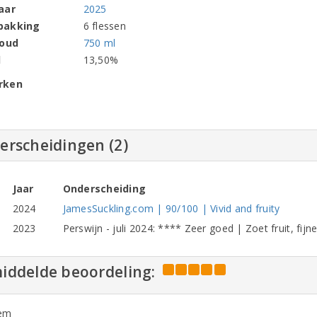
aar
2025
pakking
6 flessen
houd
750 ml
l
13,50%
rken
erscheidingen (2)
Jaar
Onderscheiding
2024
JamesSuckling.com | 90/100 | Vivid and fruity
2023
Perswijn - juli 2024: **** Zeer goed | Zoet fruit, fijn
iddelde beoordeling:
em