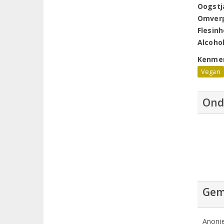
Oogstj
Omver
Flesin
Alcoho
Kenme
Vegan
Ond
Gem
Anoni