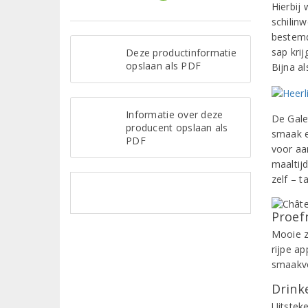
Hierbij
schilinw
bestemd
sap krij
Deze productinformatie
opslaan als PDF
Bijna al
Informatie over deze
De Gale
producent opslaan als
smaak e
PDF
voor aa
maaltij
zelf – t
Proef
Mooie z
rijpe a
smaakvo
Drinke
Uitsteke