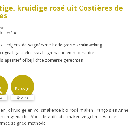
tige, kruidige rosé uit Costières de
es
st
jk - Rhône
t volgens de saignée-methode (korte schilinweking)
ologisch geteelde syrah, grenache en mourvèdre
s aperitief of bij lichte zomerse gerechten
0
s
Perswijn
ng
4
2023
erlijk kruidige en vol smakende bio-rosé maken François en Anne
ah en grenache. Voor de vinificatie maken ze gebruik van de
amde saignée-methode.