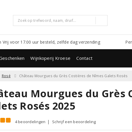
m Vrij voor 17.00 uur besteld, zelfde dag verzending
Per
Geschenken
Wijnkoperij Kroese
Contact
Rosé
Château Mourgues du Grès Costières de Nîmes Galets Rosés
âteau Mourgues du Grès C
lets Rosés 2025
4 beoordelingen
Schrijf een beoordeling