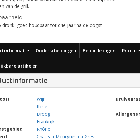
n van de grill.
aarheid
p dronk, goed houdbaar tot drie jaar na de oogst.
ctinformatie
Onderscheidingen
Beoordelingen
Produce
ijkbare artikelen
ductinformatie
oort
Wijn
Druivenra
Rosé
Droog
Allergene
Frankrijk
mstgebied
Rhône
ent
Château Mourgues du Grès