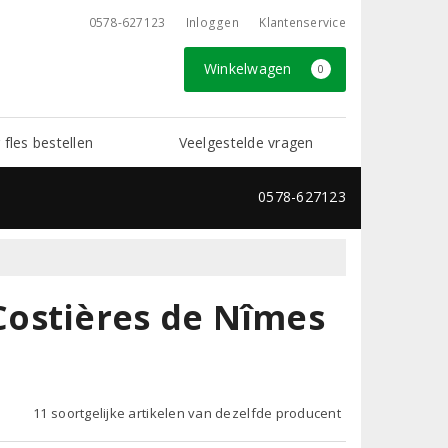
0578-627123
Inloggen
Klantenservice
Winkelwagen
0
 fles bestellen
Veelgestelde vragen
0578-627123
ostières de Nîmes
11 soortgelijke artikelen van dezelfde producent