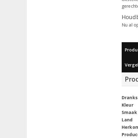
gerechte
Houdb
Nu al o
Produ
Vergel
Pro
Dranks
Kleur
Smaak
Land
Herko
Produc