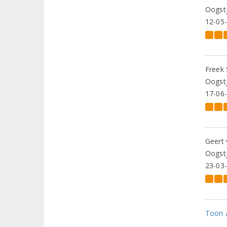
Oogstj
12-05
Freek 
Oogstj
17-06
Geert 
Oogstj
23-03
Toon a