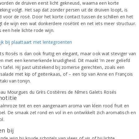
 worden de druiven eerst licht gekneusd, waarna een korte
eking volgt. Het sap dat zonder persen uit de druiven loopt, is
 voor de rosé. Door het korte contact tussen de schillen en het
gt de wijn een wat donkerdere rosétint en net iets meer structuur.
s een hele lichte rode wijn.
ts Rosés is dan ook fruitig en elegant, maar ook wat steviger van
n met een kenmerkende kruidigheid. Dit maakt ‘m zeer geliefd
n tafel. Hij past uitstekend bij zomerse gerechten, zoals een
dsalade met kip of geitenkaas, of – een tip van Anne en François
ataki van tonijn.
notitie
almroze tint en een aangenaam aroma van klein rood fruit en
ppel. De smaak zet rond en vol in en ontwikkelt zich aromatisch en
l.
n bij
nde wijn bij koude schotels van vlees of vis of bij lichte