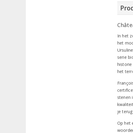
Prod
Châte
In het 
het moo
Ursulin
serie b
histori
het ter
François
certifi
stenen 
kwalite
je teru
Op het 
woorden 