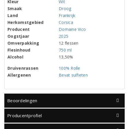
Kleur
Wit
Smaak
Droog
Land
Frankrijk
Herkomstgebied
Corsica
Producent
Domaine Vico
Oogstjaar
2025
Omverpakking
12 flessen
Flesinhoud
750 ml
Alcohol
13,50%
Druivenrassen
100% Rolle
Allergenen
Bevat sulfieten
Beoordelingen
Producentprofiel