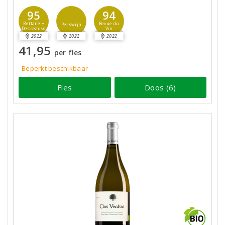
95
94
Bettane +
Revue du
Perswijn
Desseauve
Vin
2022
2022
2022
41,95
per fles
Beperkt beschikbaar
Fles
Doos (6)