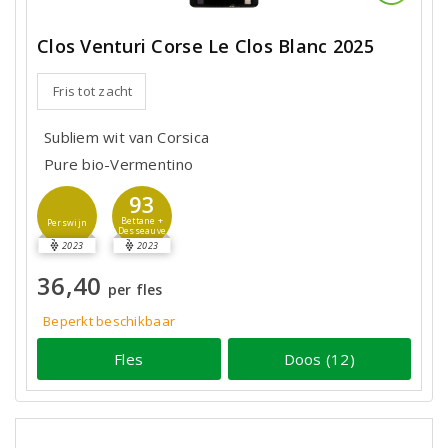
Clos Venturi Corse Le Clos Blanc 2025
Fris tot zacht
Subliem wit van Corsica
Pure bio-Vermentino
93
Bettane +
Perswijn
Desseauve
2023
2023
36,40
per fles
Beperkt beschikbaar
Fles
Doos (12)