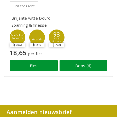
Fris tot zacht
Briljante witte Douro
Spanning & finesse
93
Proefschrift
Concours
Wine
WineLife
Anorak
2024
2024
2024
18,65
per fles
Fles
Doos (6)
Aanmelden nieuwsbrief