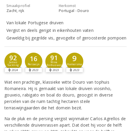
Smaakprofiel
Herkomst
Zacht, rijk
Portugal - Douro
Van lokale Portugese druiven
Vergist en deels gerijpt in eikenhouten vaten
Geweldig bij gegrilde vis, gevogelte of geroosterde pompoen
9
92
91
16
James
Wine
Hamersma
Perswijn
Suckling
Enthusiast
2024
2023
2023
2023
Wat een prachtige, klassieke witte Douro van tophuis
Romaneira. Hij is gemaakt van lokale druiven viosinho,
gouveio, rabigato en boal do douro, geoogst in diverse
percelen van de ruim tachtig hectaren steile
terraswijngaarden die het domein bezit.
Na de pluk en de persing vergist wijnmaker Carlos Agrellos de
verschillende druivenrassen apart. Dat doet hij voor de helft