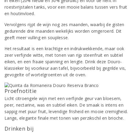
in eiken (20% nieuw en 30% gebruikt) en voor de helft in
roestvrijstalen tanks, voor een mooie balans tussen vers fruit
en houtinvloed.
Vervolgens rijpt de wijn nog zes maanden, waarbij de gisten
gedurende drie maanden wekelijks worden omgeroerd. Dit
geeft meer vulling en souplesse.
Het resultaat is een krachtige en indrukwekkende, maar ook
zeer verfijnde witte, met tonen van rijp steenfruit en subtiel
eiken, en een fraaie spanning en lengte. Drink deze Douro-
klassieker bij voorkeur aan tafel, bijvoorbeeld bij gegrilde vis,
gevogelte of wortelgroenten uit de oven.
Proefnotitie
Licht citroengele wijn met een verfijnde geur van bloesem,
peer, nectarine, was en subtiel eiken. De smaak is intens en
sappig met puur fruit, levendige frisheid en mooie cremigheid.
Lange, elegante finale met tonen van perzikschil en brioche.
Drinken bij