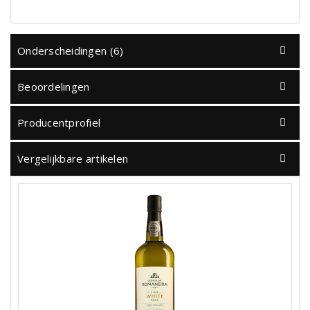
Onderscheidingen (6)
Beoordelingen
Producentprofiel
Vergelijkbare artikelen