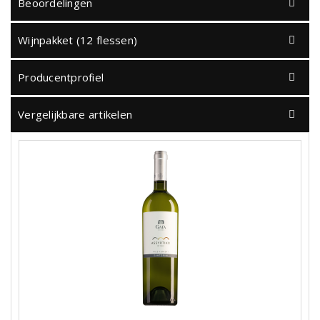
Beoordelingen
Wijnpakket (12 flessen)
Producentprofiel
Vergelijkbare artikelen