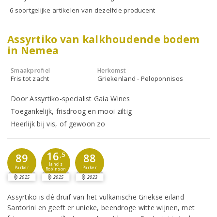
6 soortgelijke artikelen van dezelfde producent
Assyrtiko van kalkhoudende bodem
in Nemea
Smaakprofiel
Herkomst
Fris tot zacht
Griekenland - Peloponnisos
Door Assyrtiko-specialist Gaia Wines
Toegankelijk, frisdroog en mooi ziltig
Heerlijk bij vis, of gewoon zo
16
89
,5
88
Jancis
Parker
Parker
Robinson
2025
2025
2023
Assyrtiko is dé druif van het vulkanische Griekse eiland
Santorini en geeft er unieke, beendroge witte wijnen, met