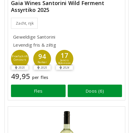
Gaia Wines Santorini Wild Ferment
Assyrtiko 2025
Zacht, rijk
Geweldige Santorini
Levendig fris & ziltig
17
94
Proefschrift
Concours
Jancis
Parker
Robinson
2025
2025
2024
49,95
per fles
Fles
Doos (6)