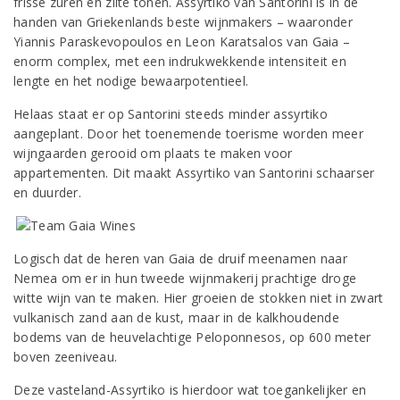
frisse zuren en zilte tonen. Assyrtiko van Santorini is in de
handen van Griekenlands beste wijnmakers – waaronder
Yiannis Paraskevopoulos en Leon Karatsalos van Gaia –
enorm complex, met een indrukwekkende intensiteit en
lengte en het nodige bewaarpotentieel.
Helaas staat er op Santorini steeds minder assyrtiko
aangeplant. Door het toenemende toerisme worden meer
wijngaarden gerooid om plaats te maken voor
appartementen. Dit maakt Assyrtiko van Santorini schaarser
en duurder.
Logisch dat de heren van Gaia de druif meenamen naar
Nemea om er in hun tweede wijnmakerij prachtige droge
witte wijn van te maken. Hier groeien de stokken niet in zwart
vulkanisch zand aan de kust, maar in de kalkhoudende
bodems van de heuvelachtige Peloponnesos, op 600 meter
boven zeeniveau.
Deze vasteland-Assyrtiko is hierdoor wat toegankelijker en