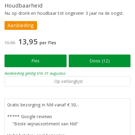
Houdbaarheid
Nu op dronk en houdbaar tot ongeveer 3 jaar na de oogst.
Aanbieding
13,95
15,85
per fles
Fles
Doos (12)
Aanbieding
geldig
t/m 31 augustus
Op verlanglijst
Gratis bezorging in Nld vanaf € 50,-
***** Google reviews
"Beste wijnassortiment van Nld"