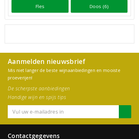
Fles
Doos (6)
Aanmelden nieuwsbrief
Mis niet langer de beste wijnaanbiedingen en mooiste
proeverijen!
De scherpste aanbiedingen
Handige wijn en spijs tips
Contactgegevens