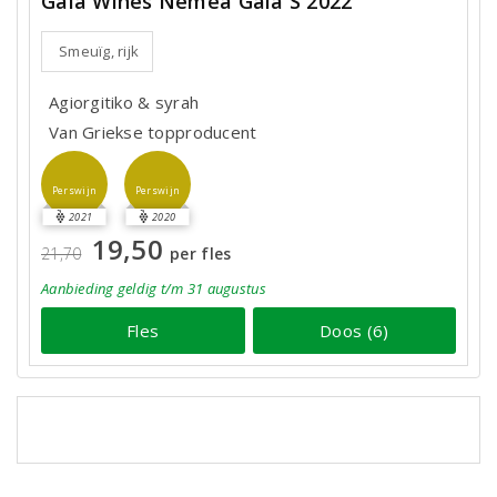
Gaia Wines Nemea Gaia S 2022
Smeuïg, rijk
Agiorgitiko & syrah
Van Griekse topproducent
Perswijn
Perswijn
2021
2020
19,50
21,70
per fles
Aanbieding
geldig
t/m 31 augustus
Fles
Doos (6)