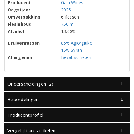
Producent
Gaia Wines
Oogstjaar
2025
Omverpakking
6 flessen
Flesinhoud
750 ml
Alcohol
13,00%
Druivenrassen
85% Agiorgitiko
15% Syrah
Allergenen
Bevat sulfieten
Onderscheidingen (2)
Beoordelingen
Producentprofiel
Vergelijkbare artikelen