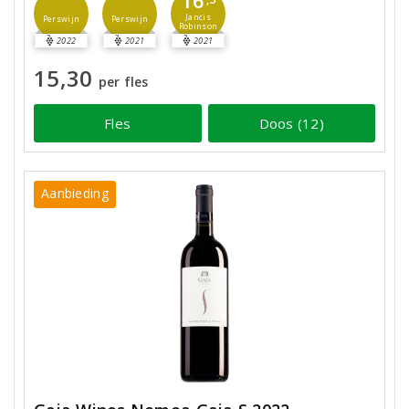
16
Jancis
Perswijn
Perswijn
Robinson
2022
2021
2021
15,30
per fles
Fles
Doos (12)
Aanbieding