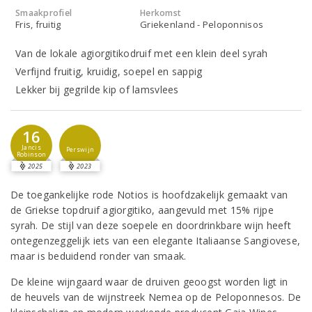
Smaakprofiel
Herkomst
Fris, fruitig
Griekenland - Peloponnisos
Van de lokale agiorgitikodruif met een klein deel syrah
Verfijnd fruitig, kruidig, soepel en sappig
Lekker bij gegrilde kip of lamsvlees
16
Jancis
Perswijn
Robinson
2025
2023
De toegankelijke rode Notios is hoofdzakelijk gemaakt van
de Griekse topdruif agiorgitiko, aangevuld met 15% rijpe
syrah. De stijl van deze soepele en doordrinkbare wijn heeft
ontegenzeggelijk iets van een elegante Italiaanse Sangiovese,
maar is beduidend ronder van smaak.
De kleine wijngaard waar de druiven geoogst worden ligt in
de heuvels van de wijnstreek Nemea op de Peloponnesos. De