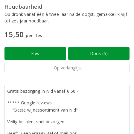
Houdbaarheid
Op dronk vanaf één à twee jaar na de oogst, gemakkelijk vijf
tot zes jaar houdbaar.
15,50
per fles
Fles
Doos (6)
Op verlanglijst
Gratis bezorging in Nld vanaf € 50,-
***** Google reviews
"Beste wijnassortiment van Nld"
Veilig betalen, snel bezorgen
Heeft u een vraag? Bel of mail ons