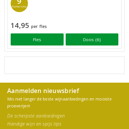
9
Hamersma
14,95
per fles
Fles
Doos (6)
Aanmelden nieuwsbrief
Mis niet langer de beste wijnaanbiedingen en mooiste
proeverijen!
De scherpste aanbiedingen
Handige wijn en spijs tips