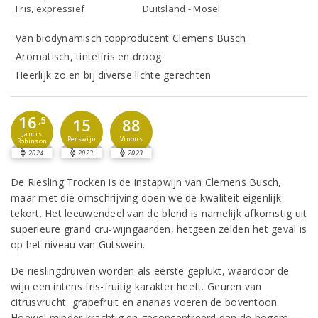
Fris, expressief
Duitsland - Mosel
Van biodynamisch topproducent Clemens Busch
Aromatisch, tintelfris en droog
Heerlijk zo en bij diverse lichte gerechten
16
,5
15
88
Jancis
Perswijn
Vinous
Robinson
2024
2023
2023
De Riesling Trocken is de instapwijn van Clemens Busch,
maar met die omschrijving doen we de kwaliteit eigenlijk
tekort. Het leeuwendeel van de blend is namelijk afkomstig uit
superieure grand cru-wijngaarden, hetgeen zelden het geval is
op het niveau van Gutswein.
De rieslingdruiven worden als eerste geplukt, waardoor de
wijn een intens fris-fruitig karakter heeft. Geuren van
citrusvrucht, grapefruit en ananas voeren de boventoon.
Hoewel minder krachtig en geconcentreerd dan de hogere