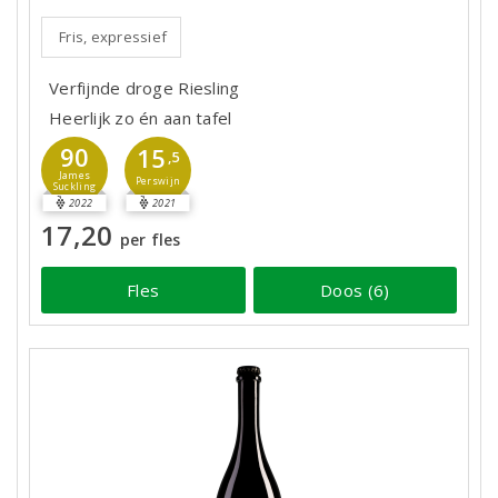
Fris, expressief
Verfijnde droge Riesling
Heerlijk zo én aan tafel
90
15
,5
James
Perswijn
Suckling
2022
2021
17,20
per fles
Fles
Doos (6)