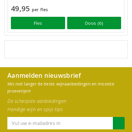
49,95
per fles
Fles
Doos (6)
Aanmelden nieuwsbrief
Mis niet langer de beste wijnaanbiedingen en mooiste
proeverijen!
De scherpste aanbiedingen
Handige wijn en spijs tips