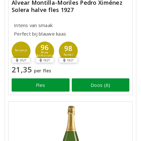
Alvear Montilla-Moriles Pedro Ximénez
Solera halve fles 1927
Intens van smaak
Perfect bij blauwe kaas
96
98
Perswijn
Wine
Parker
Enthusiast
1927
1927
1927
21,35
per fles
Fles
Doos (6)