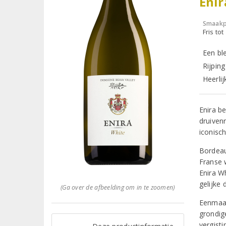
Enir
Smaakp
Fris tot
Een bl
Rijpin
Heerlij
Enira b
druiven
iconisc
Bordeaux
Franse 
Enira W
gelijke 
(Ga over de afbeelding om in te zoomen)
Eenmaal
grondige
vergist