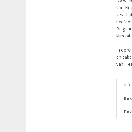
De wijn
von Nei
zes cha
heeft d
Bulgaar
klimaat
In de w
en cabe
van – e
Inf
Bek
Bek