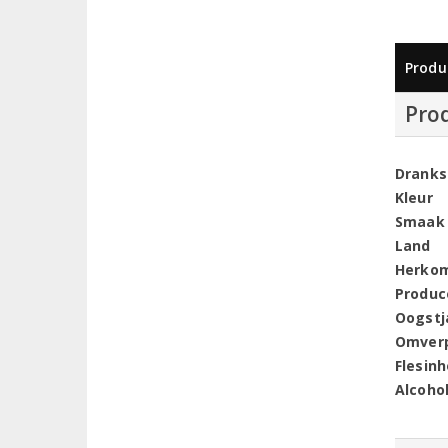
Produ
Pro
Dranks
Kleur
Smaak
Land
Herko
Produc
Oogstj
Omver
Flesin
Alcoho