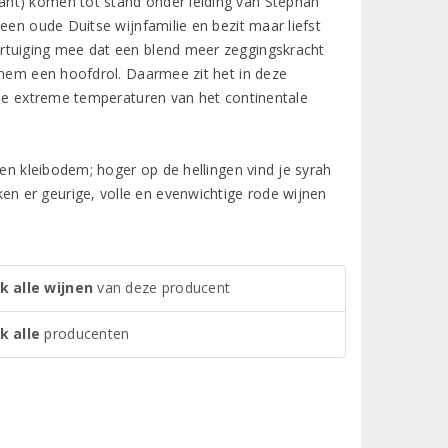
ant) komen tot stand onder leiding van Stephan
een oude Duitse wijnfamilie en bezit maar liefst
rtuiging mee dat een blend meer zeggingskracht
 hem een hoofdrol. Daarmee zit het in deze
 de extreme temperaturen van het continentale
een kleibodem; hoger op de hellingen vind je syrah
n er geurige, volle en evenwichtige rode wijnen
k alle wijnen
van deze producent
k alle
producenten