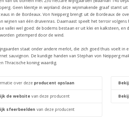
en van dit domein met 250 hectare wijngaarden (waarvan 140 bepl
pperg. Geen kleintje in wijnland: deze wijnmakende graaf stamt uit 
teaus in de Bordeaux. Von Neipperg brengt uit de Bordeaux de ove
an wijnen van één druivenras. Daarnaast speelt het terroir volgens
se vallei wel goed: de bodems bestaan er uit klei en kalksteen, en
 worden getemperd door de wind.
ijngaarden staat onder andere merlot, die zich goed thuis voelt in 
rnet sauvignon. De kundige handen van Stephan von Neipperg make
en Thracische koning waardig.
ormatie over deze
producent opslaan
Bekij
ijk de website
van deze producent
Bekij
ijk sfeerbeelden
van deze producent