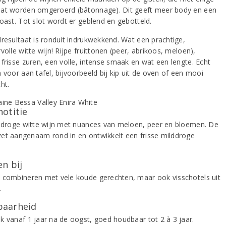
at worden omgeroerd (bâtonnage). Dit geeft meer body en een
oast. Tot slot wordt er geblend en gebotteld.
dresultaat is ronduit indrukwekkend. Wat een prachtige,
volle witte wijn! Rijpe fruittonen (peer, abrikoos, meloen),
 frisse zuren, een volle, intense smaak en wat een lengte. Echt
 voor aan tafel, bijvoorbeeld bij kip uit de oven of een mooi
ht.
notitie
e droge witte wijn met nuances van meloen, peer en bloemen. De
et aangenaam rond in en ontwikkelt een frisse milddroge
.
n bij
 combineren met vele koude gerechten, maar ook visschotels uit
.
aarheid
k vanaf 1 jaar na de oogst, goed houdbaar tot 2 à 3 jaar.