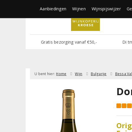
Aanbiedingen
Wijnen
Wijnspijswijzer
Ge
Gratis bezorging vanaf €50,-
Di t
U bent hier:
Home
Wijn
Bulgarije
Bessa Val
Do
Orig