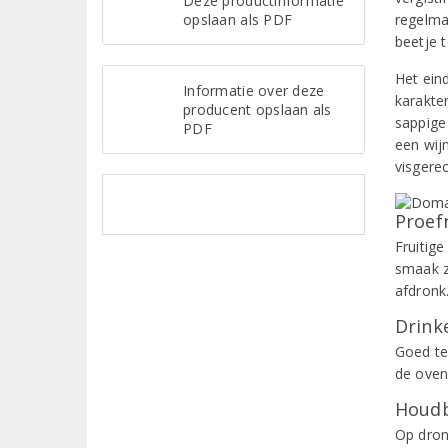
Deze productinformatie
opslaan als PDF
regelma
beetje t
Het ein
Informatie over deze
karakter
producent opslaan als
sappige
PDF
een wijn
visgerec
Proef
Fruitig
smaak z
afdronk
Drinke
Goed te
de oven
Houdb
Op dron