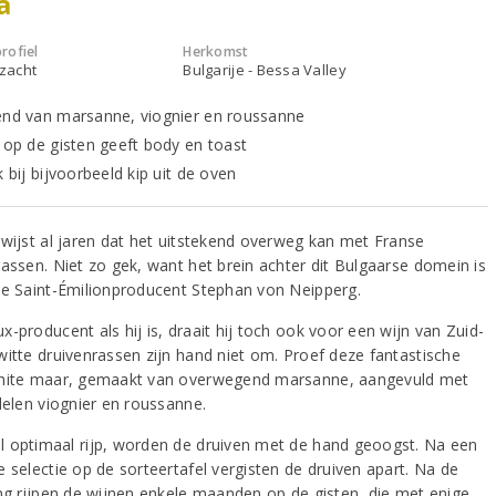
a
rofiel
Herkomst
 zacht
Bulgarije - Bessa Valley
end van marsanne, viognier en roussanne
g op de gisten geeft body en toast
k bij bijvoorbeeld kip uit de oven
ewijst al jaren dat het uitstekend overweg kan met Franse
rassen. Niet zo gek, want het brein achter dit Bulgaarse domein is
he Saint-Émilionproducent Stephan von Neipperg.
-producent als hij is, draait hij toch ook voor een wijn van Zuid-
witte druivenrassen zijn hand niet om. Proef deze fantastische
hite maar, gemaakt van overwegend marsanne, aangevuld met
delen viognier en roussanne.
 optimaal rijp, worden de druiven met de hand geoogst. Na een
 selectie op de sorteertafel vergisten de druiven apart. Na de
ing rijpen de wijnen enkele maanden op de gisten, die met enige