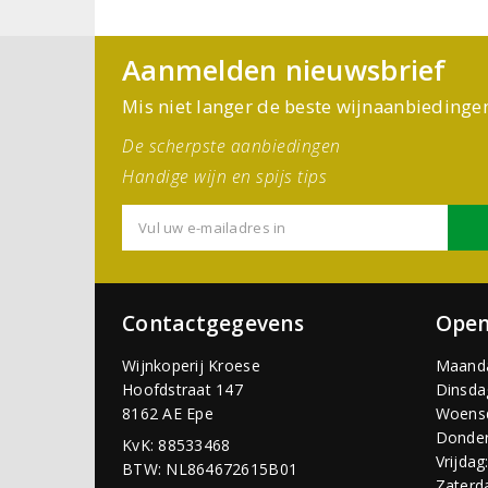
Aanmelden nieuwsbrief
Mis niet langer de beste wijnaanbiedinge
De scherpste aanbiedingen
Handige wijn en spijs tips
Contactgegevens
Open
Wijnkoperij Kroese
Maand
Hoofdstraat 147
Dinsda
8162 AE Epe
Woens
Donder
KvK: 88533468
Vrijdag
BTW: NL864672615B01
Zaterd