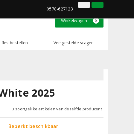
0578-627123
Inloggen
Klantenservice
0578-627123
Winkelwagen
0
 fles bestellen
Veelgestelde vragen
White 2025
3 soortgelijke artikelen van dezelfde producent
Beperkt beschikbaar