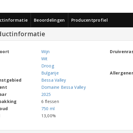
ctinformatie
Beoordelingen
Producentprofiel
ductinformatie
oort
Wijn
Druivenra
Wit
Droog
Bulgarije
Allergene
mstgebied
Bessa Valley
ent
Domaine Bessa Valley
aar
2025
pakking
6 flessen
houd
750 ml
l
13,00%