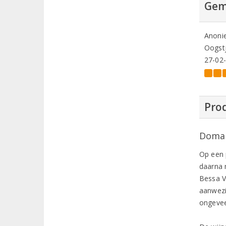
Gem
Anoni
Oogstj
27-02
Prod
Domai
Op een 
daarna 
Bessa V
aanwezi
ongevee