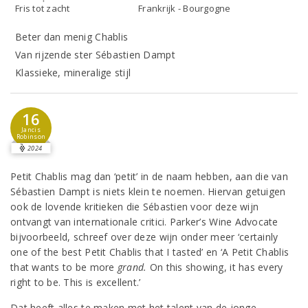
Fris tot zacht
Frankrijk - Bourgogne
Beter dan menig Chablis
Van rijzende ster Sébastien Dampt
Klassieke, mineralige stijl
16
Jancis
Robinson
2024
Petit Chablis mag dan ‘petit’ in de naam hebben, aan die van
Sébastien Dampt is niets klein te noemen. Hiervan getuigen
ook de lovende kritieken die Sébastien voor deze wijn
ontvangt van internationale critici. Parker’s Wine Advocate
bijvoorbeeld, schreef over deze wijn onder meer ‘certainly
one of the best Petit Chablis that I tasted’ en ‘A Petit Chablis
that wants to be more
grand.
On this showing, it has every
right to be. This is excellent.’
Dat heeft alles te maken met het talent van de jonge