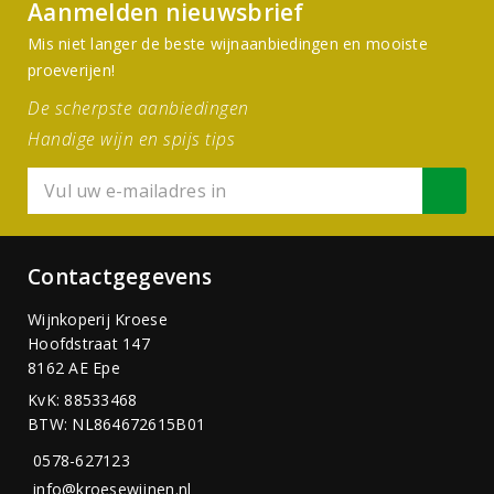
Aanmelden nieuwsbrief
Mis niet langer de beste wijnaanbiedingen en mooiste
proeverijen!
De scherpste aanbiedingen
Handige wijn en spijs tips
Contactgegevens
Wijnkoperij Kroese
Hoofdstraat 147
8162 AE Epe
KvK: 88533468
BTW: NL864672615B01
0578-627123
info@kroesewijnen.nl