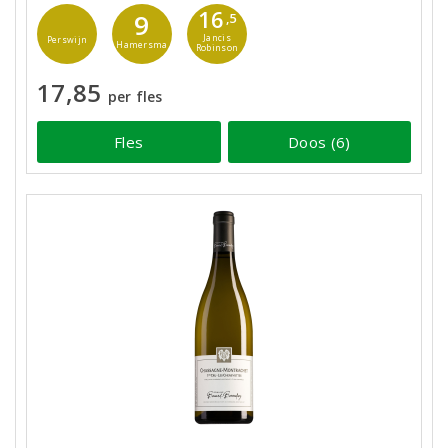
16
9
,5
Jancis
Perswijn
Hamersma
Robinson
17,85
per fles
Fles
Doos (6)