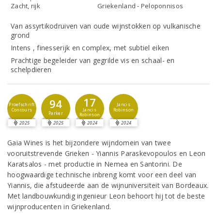
Zacht, rijk
Griekenland - Peloponnisos
Van assyrtikodruiven van oude wijnstokken op vulkanische
grond
Intens , finesserijk en complex, met subtiel eiken
Prachtige begeleider van gegrilde vis en schaal- en
schelpdieren
17
94
Proefschrift
Jancis
Concours
Robinson
Jancis
Parker
Robinson
2025
2025
2024
2024
Gaia Wines is het bijzondere wijndomein van twee
vooruitstrevende Grieken - Yiannis Paraskevopoulos en Leon
Karatsalos - met productie in Nemea en Santorini. De
hoogwaardige technische inbreng komt voor een deel van
Yiannis, die afstudeerde aan de wijnuniversiteit van Bordeaux.
Met landbouwkundig ingenieur Leon behoort hij tot de beste
wijnproducenten in Griekenland.