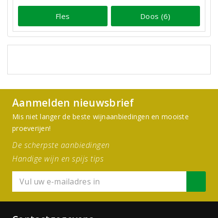
Fles
Doos (6)
Aanmelden nieuwsbrief
Mis niet langer de beste wijnaanbiedingen en mooiste
proeverijen!
De scherpste aanbiedingen
Handige wijn en spijs tips