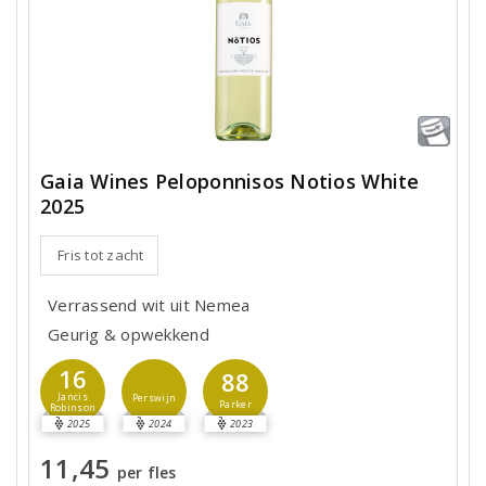
Gaia Wines Peloponnisos Notios White
2025
Fris tot zacht
Verrassend wit uit Nemea
Geurig & opwekkend
16
88
Jancis
Perswijn
Parker
Robinson
2025
2024
2023
11,45
per fles