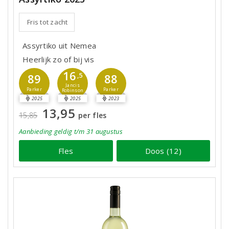
Fris tot zacht
Assyrtiko uit Nemea
Heerlijk zo of bij vis
16
89
,5
88
Jancis
Parker
Parker
Robinson
2025
2025
2023
13,95
15,85
per fles
Aanbieding
geldig
t/m 31 augustus
Fles
Doos (12)