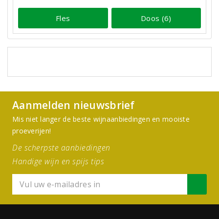
Fles
Doos (6)
Aanmelden nieuwsbrief
Mis niet langer de beste wijnaanbiedingen en mooiste
proeverijen!
De scherpste aanbiedingen
Handige wijn en spijs tips