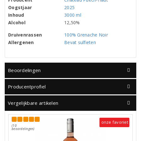
Oogstjaar
2025
Inhoud
3000 ml
Alcohol
12,50%
Druivenrassen
100% Grenache Noir
Allergenen
Bevat sulfieten
Beoordelingen
Producentprofiel
Vergelijkbare artikelen
onze favoriet
(10
beoordelingen)