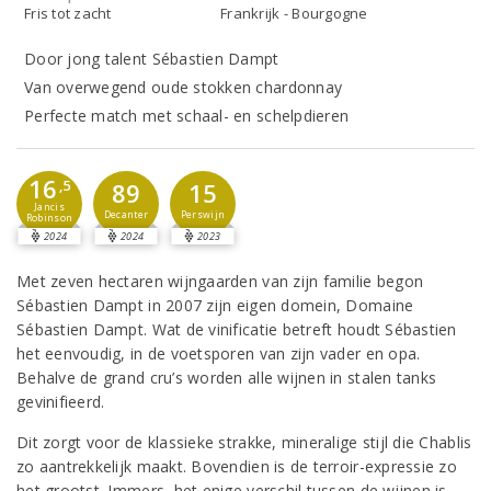
Fris tot zacht
Frankrijk - Bourgogne
Door jong talent Sébastien Dampt
Van overwegend oude stokken chardonnay
Perfecte match met schaal- en schelpdieren
16
,5
89
15
Jancis
Decanter
Perswijn
Robinson
2024
2024
2023
Met zeven hectaren wijngaarden van zijn familie begon
Sébastien Dampt in 2007 zijn eigen domein, Domaine
Sébastien Dampt. Wat de vinificatie betreft houdt Sébastien
het eenvoudig, in de voetsporen van zijn vader en opa.
Behalve de grand cru’s worden alle wijnen in stalen tanks
gevinifieerd.
Dit zorgt voor de klassieke strakke, mineralige stijl die Chablis
zo aantrekkelijk maakt. Bovendien is de terroir-expressie zo
het grootst. Immers, het enige verschil tussen de wijnen is