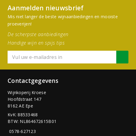
Aanmelden nieuwsbrief
Mis niet langer de beste wijnaanbiedingen en mooiste
proeverijen!
De scherpste aanbiedingen
Handige wijn en spijs tips
Contactgegevens
Wijnkoperij Kroese
Hoofdstraat 147
8162 AE Epe
KvK: 88533468
BTW: NL864672615B01
0578-627123