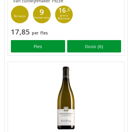
Van cultwijnmaker Piuze
16
9
,5
Jancis
Perswijn
Hamersma
Robinson
17,85
per fles
Fles
Doos (6)