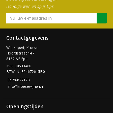
Handige wijn en spijs tips
Contactgegevens
Wijnkoperij Kroese
Hoofdstraat 147
8162 AE Epe
KvK: 88533468
BTW: NL864672615B01
0578-627123
info@kroesewijnen.nl
Openingstijden