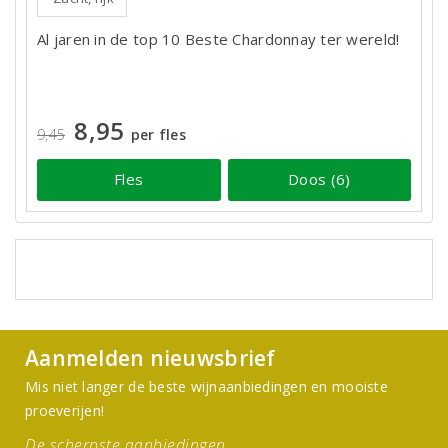
Al jaren in de top 10 Beste Chardonnay ter wereld!
8,95
9,45
per fles
Fles
Doos (6)
Aanmelden nieuwsbrief
Mis niet langer de beste wijnaanbiedingen en mooiste
proeverijen!
De scherpste aanbiedingen