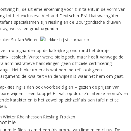
ontving hij de ultieme erkenning voor zijn talent, in de vorm van
ing tot het exclusieve Verband Deutscher Prädikatsweingüter
Stefans specialismen zijn riesling en de Bourgondische druiven
nay, weiss- en grauburgunder.
t ze in wijngaarden op de kalkrijke grond rond het dorpje
heim-Hessloch. Winter werkt biologisch, maar heeft vanwege de
ra administratieve handelingen geen officiële certificering
aagd. Het biokeurmerk is wat hem betreft ook geen
argument; de kwaliteit van de wijnen is waar het hem om gaat.
tap-Riesling is dan ook voorbeeldig en – gezien de prijzen van
kbare wijnen – een koopje! Hij valt op door z’n intense aroma’s en
de karakter en is het zowel op zichzelf als aan tafel niet te
den.
notitie
geurende Riesling met een fris aroma van limoen en citrus. De