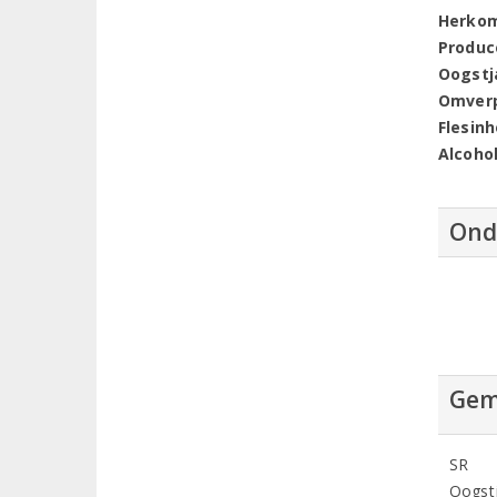
Herko
Produc
Oogstj
Omver
Flesin
Alcoho
Ond
Gem
SR
Oogstj