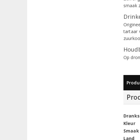
smaak ze
Drinke
Originee
tartaar 
zuurkool
Houdb
Op dron
Produ
Pro
Dranks
Kleur
Smaak
Land