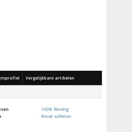
ntprofiel
Vergelijkbare artikelen
ssen
100% Riesling
n
Bevat sulfieten