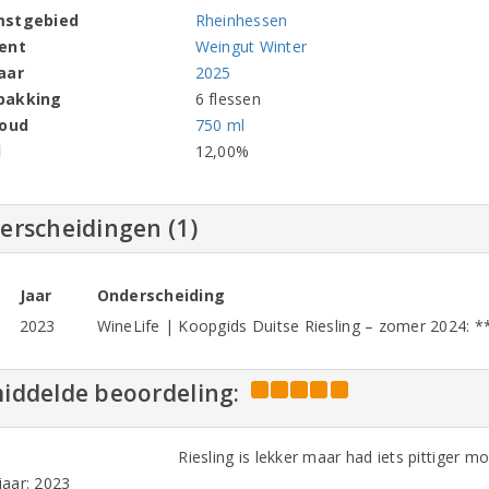
mstgebied
Rheinhessen
ent
Weingut Winter
aar
2025
pakking
6 flessen
houd
750 ml
l
12,00%
erscheidingen (1)
Jaar
Onderscheiding
2023
WineLife | Koopgids Duitse Riesling – zomer 2024: *
iddelde beoordeling:
Riesling is lekker maar had iets pittiger mo
aar: 2023