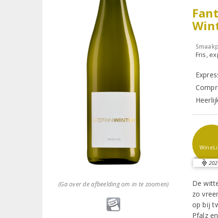
Fant
Win
Smaakp
Fris, e
Express
Compro
Heerli
WineLi
202
De witt
(Ga over de afbeelding om in te zoomen)
zo vree
op bij 
Pfalz en