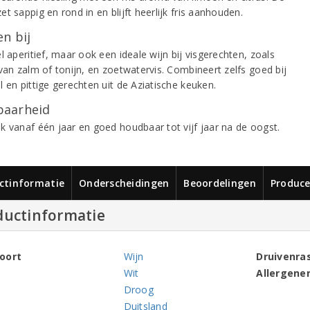
t sappig en rond in en blijft heerlijk fris aanhouden.
n bij
l aperitief, maar ook een ideale wijn bij visgerechten, zoals
van zalm of tonijn, en zoetwatervis. Combineert zelfs goed bij
 en pittige gerechten uit de Aziatische keuken.
aarheid
k vanaf één jaar en goed houdbaar tot vijf jaar na de oogst.
ctinformatie
Onderscheidingen
Beoordelingen
Produce
ductinformatie
oort
Wijn
Druivenra
Wit
Allergene
Droog
Duitsland