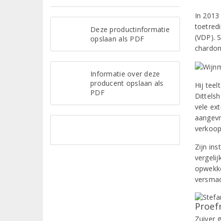
In 2013 
toetred
Deze productinformatie
(VDP). 
opslaan als PDF
chardon
Informatie over deze
producent opslaan als
Hij teel
PDF
Dittels
vele ext
aangevr
verkoop
Zijn ins
vergelij
opwekken
versma
Proef
Zuiver 