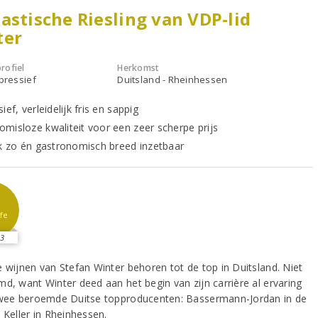
astische Riesling van VDP-lid
ter
rofiel
Herkomst
xpressief
Duitsland - Rheinhessen
ief, verleidelijk fris en sappig
misloze kwaliteit voor een zeer scherpe prijs
jk zo én gastronomisch breed inzetbaar
fe
3
e wijnen van Stefan Winter behoren tot de top in Duitsland. Niet
md, want Winter deed aan het begin van zijn carrière al ervaring
twee beroemde Duitse topproducenten: Bassermann-Jordan in de
 Keller in Rheinhessen.