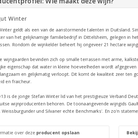
ucentprofiel: Wie maakt deze wijn?
ut Winter
Winter geldt als een van de aanstormende talenten in Duitsland. Sin
r van het gelijknamige familiebedrijf in Dittelsheim, gelegen in he
ssen. Rondom de wijnkelder beheert hij ongeveer 21 hectare wijnga
e wijngaarden bevinden zich op smalle terrassen met arme, kalks
ijke eigenschap dat water in kleine hoeveelheden wordt afgegeven 
 langzaam en gelijkmatig verloopt. Dit komt de kwaliteit zeer ten g
id en fraicheur.
013 is de jonge Stefan Winter lid van het prestigieuze Verband Deu
uitse wijnproducenten behoren. De toonaangevende wijngids Gault Mi
g, Weissburgunder und Silvaner echte Benchmarks'. En zo'n statement
ormatie over deze
producent opslaan
Bekij