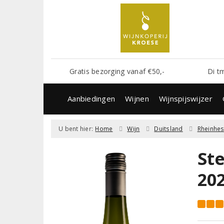
Gratis bezorging vanaf €50,-
Di t
Aanbiedingen
Wijnen
Wijnspijswijzer
U bent hier:
Home
Wijn
Duitsland
Rheinhe
St
20