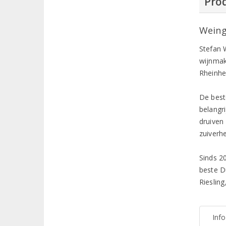
Prod
Weing
Stefan 
wijnmake
Rheinhe
De best
belangr
druiven
zuiverhe
Sinds 2
beste D
Rieslin
Inf