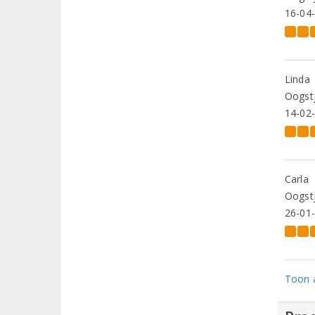
16-04
Linda
Oogstj
14-02
Carla
Oogstj
26-01
Toon a