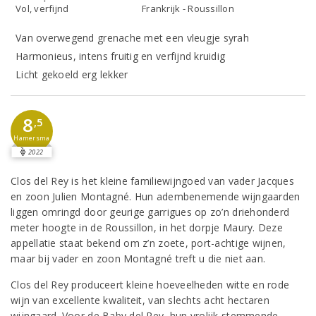
Vol, verfijnd
Frankrijk - Roussillon
Van overwegend grenache met een vleugje syrah
Harmonieus, intens fruitig en verfijnd kruidig
Licht gekoeld erg lekker
8
,5
Hamersma
2022
Clos del Rey is het kleine familiewijngoed van vader Jacques
en zoon Julien Montagné. Hun adembenemende wijngaarden
liggen omringd door geurige garrigues op zo’n driehonderd
meter hoogte in de Roussillon, in het dorpje Maury. Deze
appellatie staat bekend om z’n zoete, port-achtige wijnen,
maar bij vader en zoon Montagné treft u die niet aan.
Clos del Rey produceert kleine hoeveelheden witte en rode
wijn van excellente kwaliteit, van slechts acht hectaren
wijngaard. Voor de Baby del Rey, hun vrolijk stemmende,