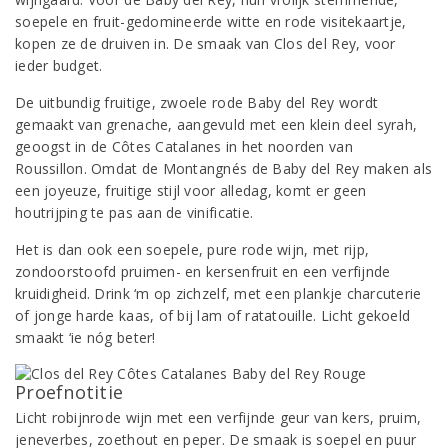
soepele en fruit-gedomineerde witte en rode visitekaartje,
kopen ze de druiven in. De smaak van Clos del Rey, voor
ieder budget.
De uitbundig fruitige, zwoele rode Baby del Rey wordt
gemaakt van grenache, aangevuld met een klein deel syrah,
geoogst in de Côtes Catalanes in het noorden van
Roussillon. Omdat de Montangnés de Baby del Rey maken als
een joyeuze, fruitige stijl voor alledag, komt er geen
houtrijping te pas aan de vinificatie.
Het is dan ook een soepele, pure rode wijn, met rijp,
zondoorstoofd pruimen- en kersenfruit en een verfijnde
kruidigheid. Drink ‘m op zichzelf, met een plankje charcuterie
of jonge harde kaas, of bij lam of ratatouille. Licht gekoeld
smaakt ‘ie nóg beter!
Proefnotitie
Licht robijnrode wijn met een verfijnde geur van kers, pruim,
jeneverbes, zoethout en peper. De smaak is soepel en puur