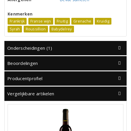
Kenmerken
Frankrijk
Franse wijn
Fruitig
Grenache
Kruidig
Syrah
Roussillion
Babydelrey
Onderscheidingen (1)
Beoordelingen
Producentprofiel
Vergelijkbare artikelen