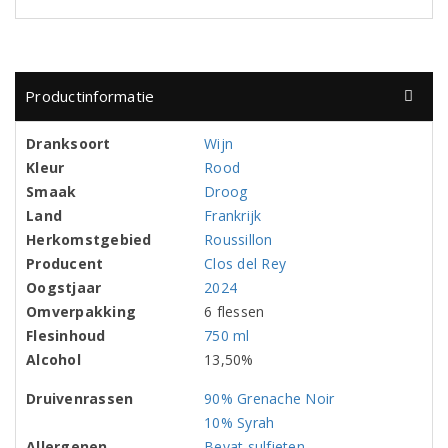
Productinformatie
Dranksoort
Wijn
Kleur
Rood
Smaak
Droog
Land
Frankrijk
Herkomstgebied
Roussillon
Producent
Clos del Rey
Oogstjaar
2024
Omverpakking
6 flessen
Flesinhoud
750 ml
Alcohol
13,50%
Druivenrassen
90% Grenache Noir
10% Syrah
Allergenen
Bevat sulfieten