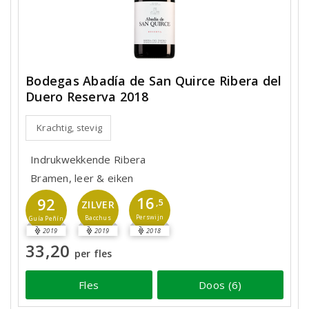
Bodegas Abadía de San Quirce Ribera del
Duero Reserva 2018
Krachtig, stevig
Indrukwekkende Ribera
Bramen, leer & eiken
16
92
,5
ZILVER
Perswijn
Bacchus
Guía Peñín
2019
2019
2018
33,20
per fles
Fles
Doos (6)