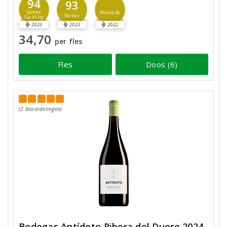
94
93
James
WineLife
Parker
Suckling
2023
2023
2022
34,70
per fles
Fles
Doos (6)
(2 beoordelingen)
Bodegas Antídoto Ribera del Duero 2024