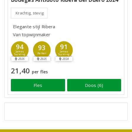
Krachtig, stevig
Elegante stijl Ribera
Van topwijnmaker
94
91
93
James
James
Parker
Suckling
Suckling
2025
2025
2024
21,40
per fles
Fles
Doos (6)