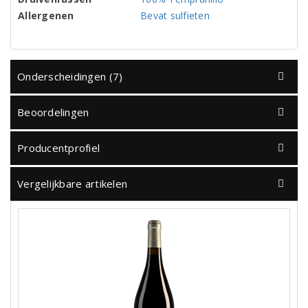
Allergenen
Bevat sulfieten
Onderscheidingen (7)
Beoordelingen
Producentprofiel
Vergelijkbare artikelen