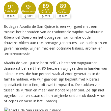
89
89
9
91
-
James
James
Guía Peñín
Hamersma
Suckling
Suckling
2024
2023
2023
2023
Bodegas Abadía de San Quirce is een wijngoed met een
missie: het behouden van de traditionele wijnbouwcultuur in
Ribera del Duero en het doorgeven van unieke oude
druivenstokken aan toekomstige generaties. Die oude planten
geven namelijk wijnen met een optimale balans, aroma- en
terroirexpressie.
Abadía de San Quirce bezit zelf 21 hectaren wijngaarden,
daarnaast beheert het 80 hectaren wijngaarden in handen van
lokale telers, die hun perceel vaak al voor generaties in de
familie hebben. Alle wijngaarden zijn beplant met Ribera’s
specialiteit: tinto fino, oftewel tempranillo. De stokken zijn
tussen de vijftien en meer dan honderd jaar oud. Ze zijn niet
opgebonden en staan op hun originele onderstok (bush vines,
of cepas en vaso in het Spaans).