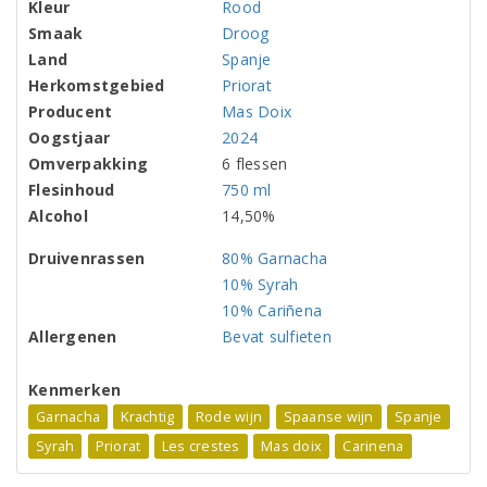
Kleur
Rood
Smaak
Droog
Land
Spanje
Herkomstgebied
Priorat
Producent
Mas Doix
Oogstjaar
2024
Omverpakking
6 flessen
Flesinhoud
750 ml
Alcohol
14,50%
Druivenrassen
80% Garnacha
10% Syrah
10% Cariñena
Allergenen
Bevat sulfieten
Kenmerken
Garnacha
Krachtig
Rode wijn
Spaanse wijn
Spanje
Syrah
Priorat
Les crestes
Mas doix
Carinena