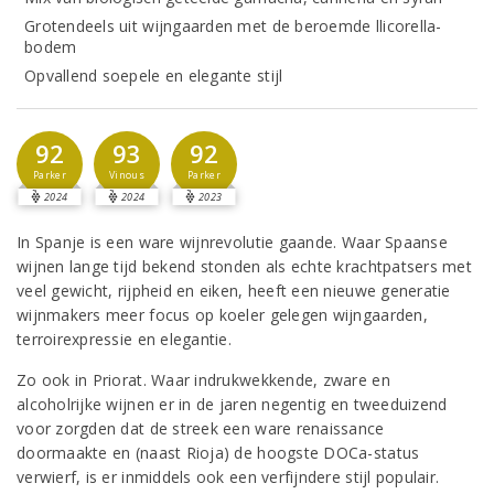
Grotendeels uit wijngaarden met de beroemde llicorella-
bodem
Opvallend soepele en elegante stijl
92
93
92
Parker
Vinous
Parker
2024
2024
2023
In Spanje is een ware wijnrevolutie gaande. Waar Spaanse
wijnen lange tijd bekend stonden als echte krachtpatsers met
veel gewicht, rijpheid en eiken, heeft een nieuwe generatie
wijnmakers meer focus op koeler gelegen wijngaarden,
terroirexpressie en elegantie.
Zo ook in Priorat. Waar indrukwekkende, zware en
alcoholrijke wijnen er in de jaren negentig en tweeduizend
voor zorgden dat de streek een ware renaissance
doormaakte en (naast Rioja) de hoogste DOCa-status
verwierf, is er inmiddels ook een verfijndere stijl populair.