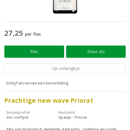
27,25
per fles
Fles
Doos (6)
Op verlanglijst
Schrijf als eerste een beoordeling
Prachtige new wave Priorat
Smaakprofiel
Herkomst
Vol, verfijnd
Spanje - Priorat
Mix van biologisch geteelde garnacha, cariñena en syrah