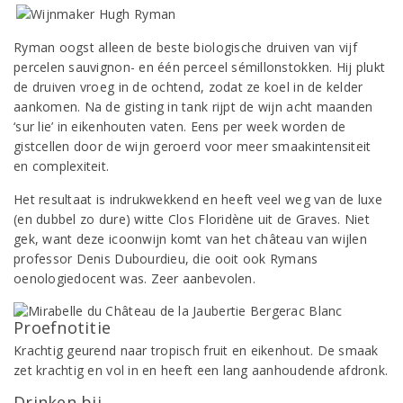
Ryman oogst alleen de beste biologische druiven van vijf
percelen sauvignon- en één perceel sémillonstokken. Hij plukt
de druiven vroeg in de ochtend, zodat ze koel in de kelder
aankomen. Na de gisting in tank rijpt de wijn acht maanden
‘sur lie’ in eikenhouten vaten. Eens per week worden de
gistcellen door de wijn geroerd voor meer smaakintensiteit
en complexiteit.
Het resultaat is indrukwekkend en heeft veel weg van de luxe
(en dubbel zo dure) witte Clos Floridène uit de Graves. Niet
gek, want deze icoonwijn komt van het château van wijlen
professor Denis Dubourdieu, die ooit ook Rymans
oenologiedocent was. Zeer aanbevolen.
Proefnotitie
Krachtig geurend naar tropisch fruit en eikenhout. De smaak
zet krachtig en vol in en heeft een lang aanhoudende afdronk.
Drinken bij