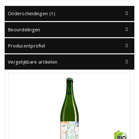
Onderscheidingen (1)
Beoordelingen
Producentprofiel
Vergelijkbare artikelen