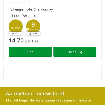
Eikengerijpte Chardonnay
Uit de Périgord
9
Perswijn
Hamersma
2023
2023
14,70
per fles
Fles
Doos (6)
Aanmelden nieuwsbrief
Mis niet langer de beste wijnaanbiedingen en mooiste