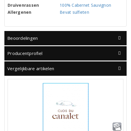
Druivenrassen
100% Cabernet Sauvignon
Allergenen
Bevat sulfieten
Beoordelingen
Producentprofiel
Vergelijkbare artikelen