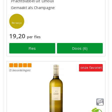
Prachtbubbel uit Limoux
Gemaakt als Champagne
Perswijn
19,20
per fles
Fles
Doos (6)
onze favoriet
(3 beoordelingen)