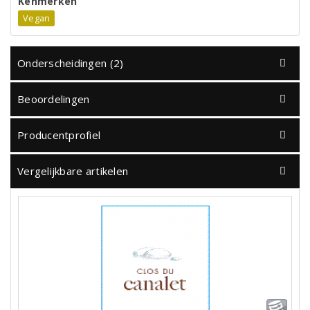
Kenmerken
Vegan
Onderscheidingen (2)
Beoordelingen
Producentprofiel
Vergelijkbare artikelen