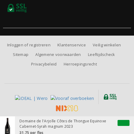
Inloggen of registreren
Klantenservice
Veilig winkelen
Sitemap
Algemene voorwaarden
Leeftijdscheck
Privacybeleid
Herroepingsrecht
Alle prijzen zijn inclusief BTW, exclusief eventuele verzendkosten.
Domaine de l'Arjolle Côtes de Thongue Equinoxe
Cabernet-Syrah magnum 2023
31,75
per fles