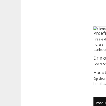
Proef
Fraaie d
florale
aanhoud
Drinke
Goed te
Houdb
Op dron
houdbaa
Produ