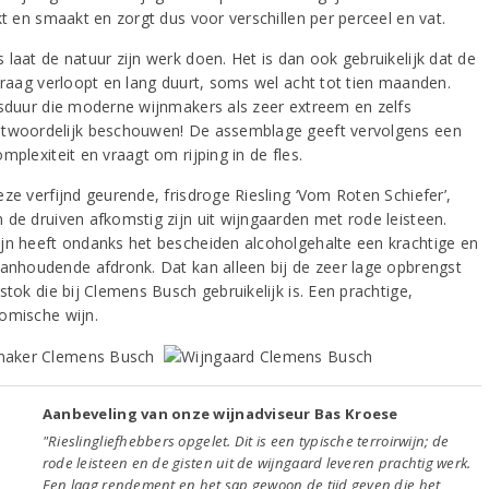
kt en smaakt en zorgt dus voor verschillen per perceel en vat.
 laat de natuur zijn werk doen. Het is dan ook gebruikelijk dat de
 traag verloopt en lang duurt, soms wel acht tot tien maanden.
dsduur die moderne wijnmakers als zeer extreem en zelfs
twoordelijk beschouwen! De assemblage geeft vervolgens een
mplexiteit en vraagt om rijping in de fles.
ze verfijnd geurende, frisdroge Riesling ‘Vom Roten Schiefer’,
 de druiven afkomstig zijn uit wijngaarden met rode leisteen.
jn heeft ondanks het bescheiden alcoholgehalte een krachtige en
aanhoudende afdronk. Dat kan alleen bij de zeer lage opbrengst
stok die bij Clemens Busch gebruikelijk is. Een prachtige,
omische wijn.
Aanbeveling van onze wijnadviseur Bas Kroese
"Rieslingliefhebbers opgelet. Dit is een typische terroirwijn; de
rode leisteen en de gisten uit de wijngaard leveren prachtig werk.
Een laag rendement en het sap gewoon de tijd geven die het