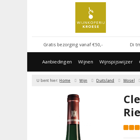
Gratis bezorging vanaf €50,-
Di t
Aanbiedingen
Wijnen
Wijnspijswijzer
U bent hier:
Home
Wijn
Duitsland
Mosel
Cl
Ri