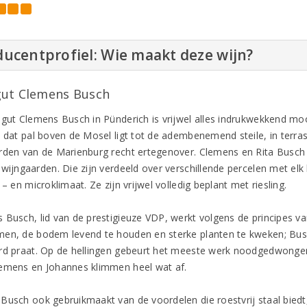
ucentprofiel: Wie maakt deze wijn?
ut Clemens Busch
ngut Clemens Busch in Pünderich is vrijwel alles indrukwekkend mo
3 dat pal boven de Mosel ligt tot de adembenemend steile, in terr
rden van de Marienburg recht ertegenover. Clemens en Rita Busc
 wijngaarden. Die zijn verdeeld over verschillende percelen met el
 – en microklimaat. Ze zijn vrijwel volledig beplant met riesling.
 Busch, lid van de prestigieuze VDP, werkt volgens de principes van
en, de bodem levend te houden en sterke planten te kweken; Busch g
rd praat. Op de hellingen gebeurt het meeste werk noodgedwongen
emens en Johannes klimmen heel wat af.
Busch ook gebruikmaakt van de voordelen die roestvrij staal biedt,