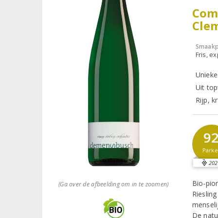
Comp
Cle
Smaakp
Fris, e
Unieke
Uit to
Rijp, 
9
Parke
202
Bio-pio
(Ga over de afbeelding om in te zoomen)
Riesling
menselij
De natuu