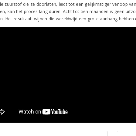
de zuurstof die ze doorlaten, leidt tot een gelijkmatiger verloop v
ten, kan het proces lang duren. Acht tot tien maanden is geen uitzo
. Het resultaat: wijnen die wereldwijd een grote aanhang hebben 