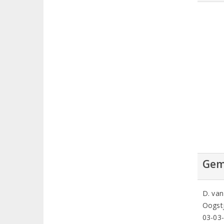
Gem
D. van
Oogstj
03-03