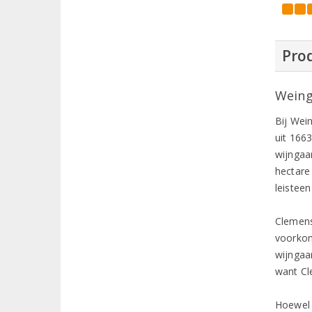
Prod
Weing
Bij Wei
uit 166
wijngaa
hectare
leisteen
Clemens
voorkom
wijngaa
want Cl
Hoewel 