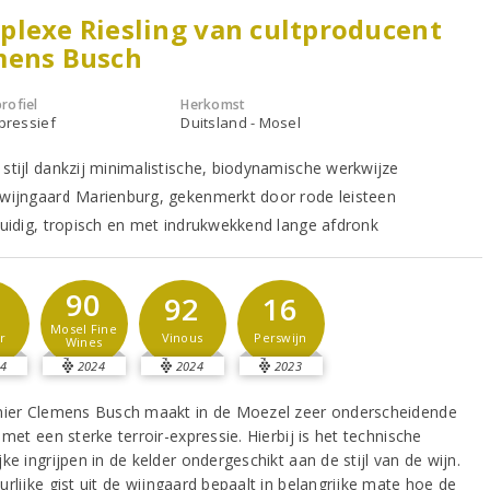
lexe Riesling van cultproducent
mens Busch
rofiel
Herkomst
xpressief
Duitsland - Mosel
 stijl dankzij minimalistische, biodynamische werkwijze
pwijngaard Marienburg, gekenmerkt door rode leisteen
kruidig, tropisch en met indrukwekkend lange afdronk
90
2
92
16
Mosel Fine
r
Vinous
Perswijn
Wines
4
2024
2024
2023
nier Clemens Busch maakt in de Moezel zeer onderscheidende
 met een sterke terroir-expressie. Hierbij is het technische
ke ingrijpen in de kelder ondergeschikt aan de stijl van de wijn.
rlijke gist uit de wijngaard bepaalt in belangrijke mate hoe de