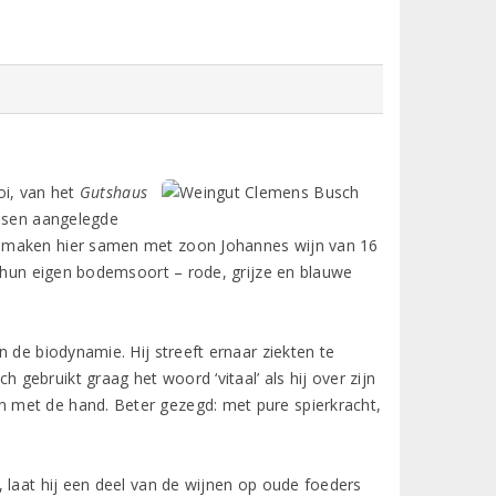
oi, van het
Gutshaus
assen aangelegde
h maken hier samen met zoon Johannes wijn van 16
k hun eigen bodemsoort – rode, grijze en blauwe
 de biodynamie. Hij streeft ernaar ziekten te
ebruikt graag het woord ‘vitaal’ als hij over zijn
 met de hand. Beter gezegd: met pure spierkracht,
 laat hij een deel van de wijnen op oude foeders