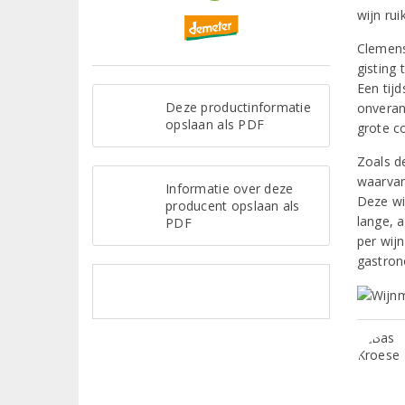
wijn rui
Clemens
gisting
Een tij
Deze productinformatie
onveran
opslaan als PDF
grote co
Zoals de
waarvan
Informatie over deze
Deze wi
producent opslaan als
lange, 
PDF
per wijn
gastron