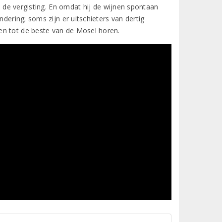
an de vergisting. En omdat hij de wijnen spontaan
ndering; soms zijn er uitschieters van dertig
en tot de beste van de Mosel horen.