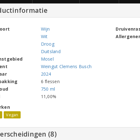
ductinformatie
oort
Wijn
Druivenra
Wit
Allergene
Droog
Duitsland
mstgebied
Mosel
ent
Weingut Clemens Busch
aar
2024
pakking
6 flessen
houd
750 ml
l
11,00%
rken
l
Vegan
erscheidingen (8)