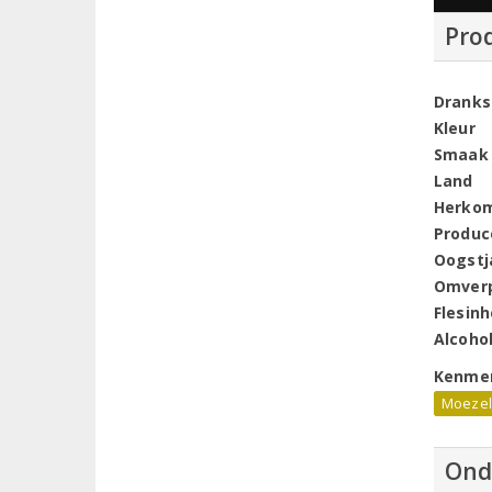
Pro
Dranks
Kleur
Smaak
Land
Herko
Produc
Oogstj
Omver
Flesin
Alcoho
Kenme
Moeze
Ond