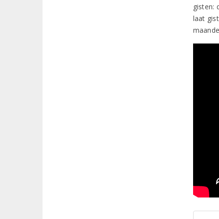
gisten: 
laat gis
maanden