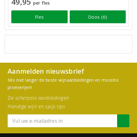
49,95
per fles
Fles
Doos (6)
Aanmelden nieuwsbrief
Mis niet langer de beste wijnaanbiedingen en mooiste
proeverijen!
De scherpste aanbiedingen
Handige wijn en spijs tips