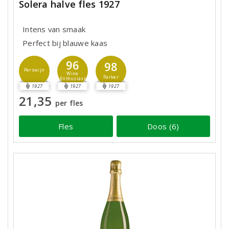
Solera halve fles 1927
Intens van smaak
Perfect bij blauwe kaas
96
98
Perswijn
Wine
Parker
Enthusiast
1927
1927
1927
21,35
per fles
Fles
Doos (6)