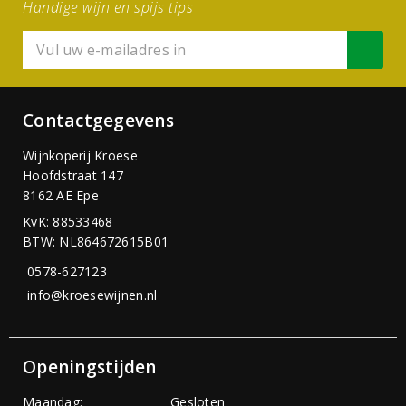
Handige wijn en spijs tips
Contactgegevens
Wijnkoperij Kroese
Hoofdstraat 147
8162 AE Epe
KvK: 88533468
BTW: NL864672615B01
0578-627123
info@kroesewijnen.nl
Openingstijden
Maandag:
Gesloten