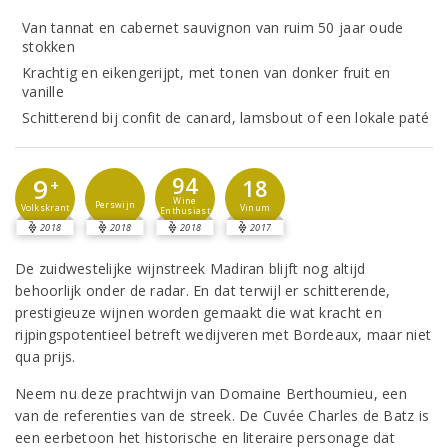
Van tannat en cabernet sauvignon van ruim 50 jaar oude
stokken
Krachtig en eikengerijpt, met tonen van donker fruit en
vanille
Schitterend bij confit de canard, lamsbout of een lokale paté
94
9
18
+
Wine
Perswijn
Vinum
Volkskrant
Enthusiast
2018
2018
2018
2017
De zuidwestelijke wijnstreek Madiran blijft nog altijd
behoorlijk onder de radar. En dat terwijl er schitterende,
prestigieuze wijnen worden gemaakt die wat kracht en
rijpingspotentieel betreft wedijveren met Bordeaux, maar niet
qua prijs.
Neem nu deze prachtwijn van Domaine Berthoumieu, een
van de referenties van de streek. De Cuvée Charles de Batz is
een eerbetoon het historische en literaire personage dat