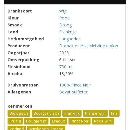
Dranksoort
Wijn
Kleur
Rood
Smaak
Droog
Land
Frankrijk
Herkomstgebied
Languedoc
Producent
Domaine de la Métairie d'Alon
Oogstjaar
2023
Omverpakking
6 flessen
Flesinhoud
750 ml
Alcohol
13,50%
Druivenrassen
100% Pinot Noir
Allergenen
Bevat sulfieten
Kenmerken
Biologisch
Bourgondisch
Frankrijk
Franse wijn
Fris
Fruitig
Houtgerijpt
Limoux
Pinot Noir
Rode wijn
Verfijnd
Wijnkoperij kroese