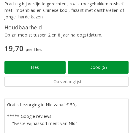
Prachtig bij verfijnde gerechten, zoals roergebakken rosbief
met limoenblad en Chinese kool, fazant met cantharellen of
jonge, harde kazen.
Houdbaarheid
Op z’n mooist tussen 2 en 8 jaar na oogstdatum.
19,70
per fles
Fles
Doos (6)
Op verlanglijst
Gratis bezorging in Nld vanaf € 50,-
***** Google reviews
"Beste wijnassortiment van Nld"