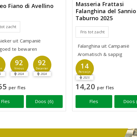
Masseria Frattasi
eo Fiano di Avellino
Falanghina del Sannio
Taburno 2025
 tot zacht
Fris tot zacht
sieker uit Campanië
Falanghina uit Campanië
goed te bewaren
Aromatisch & sappig
7
92
92
14
jn
Vinous
Decanter
Perswijn
5
2024
2024
2025
65
14,20
per fles
per fles
Fles
Doos (6)
Fles
Doos 