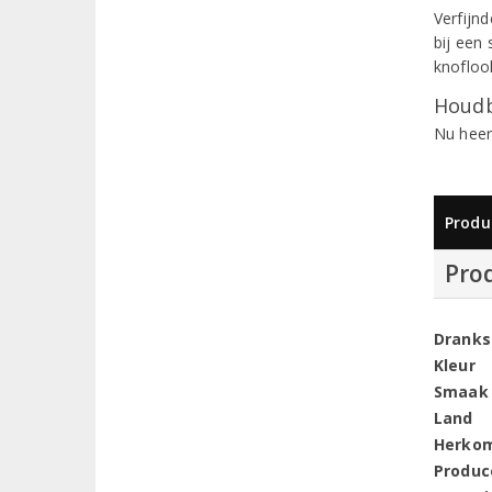
Verfijnd
bij een
knofloo
Houdb
Nu heer
Produ
Pro
Dranks
Kleur
Smaak
Land
Herko
Produc