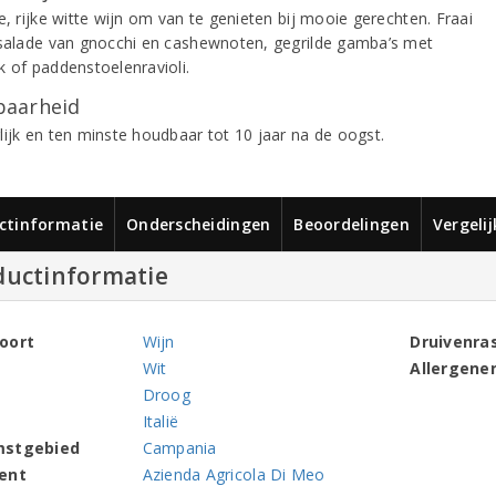
e, rijke witte wijn om van te genieten bij mooie gerechten. Fraai
 salade van gnocchi en cashewnoten, gegrilde gamba’s met
k of paddenstoelenravioli.
aarheid
lijk en ten minste houdbaar tot 10 jaar na de oogst.
ctinformatie
Onderscheidingen
Beoordelingen
Vergeli
ductinformatie
oort
Wijn
Druivenra
Wit
Allergene
Droog
Italië
mstgebied
Campania
ent
Azienda Agricola Di Meo