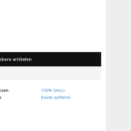
jkbare artikelen
ssen
100% Greco
n
Bevat sulfieten