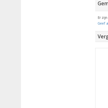
Gem
Er zij
Geef a
Verg