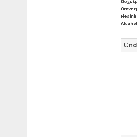
Oogstj
Omver
Flesin
Alcoho
Ond