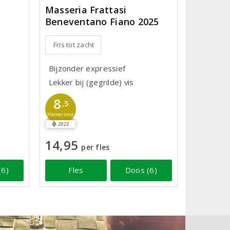
Masseria Frattasi
Beneventano Fiano 2025
Fris tot zacht
Bijzonder expressief
Lekker bij (gegrilde) vis
8
,5
Hamersma
2023
14,95
per fles
(6)
Fles
Doos (6)