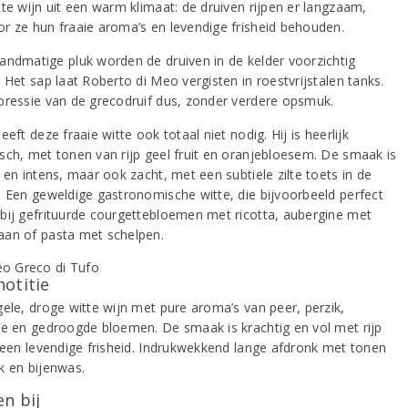
tte wijn uit een warm klimaat: de druiven rijpen er langzaam,
r ze hun fraaie aroma’s en levendige frisheid behouden.
andmatige pluk worden de druiven in de kelder voorzichtig
 Het sap laat Roberto di Meo vergisten in roestvrijstalen tanks.
pressie van de grecodruif dus, zonder verdere opsmuk.
eeft deze fraaie witte ook totaal niet nodig. Hij is heerlijk
sch, met tonen van rijp geel fruit en oranjebloesem. De smaak is
 en intens, maar ook zacht, met een subtiele zilte toets in de
. Een geweldige gastronomische witte, die bijvoorbeeld perfect
bij gefrituurde courgettebloemen met ricotta, aubergine met
an of pasta met schelpen.
notitie
gele, droge witte wijn met pure aroma’s van peer, perzik,
ne en gedroogde bloemen. De smaak is krachtig en vol met rijp
n een levendige frisheid. Indrukwekkend lange afdronk met tonen
k en bijenwas.
n bij