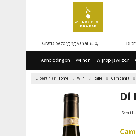
Gratis bezorging vanaf €50,-
Di t
Aanbiedingen
Wijnen
Wijnspijswijzer
U bent hier:
Home
Wijn
Italië
Campania
Di
Schrijf
Cam