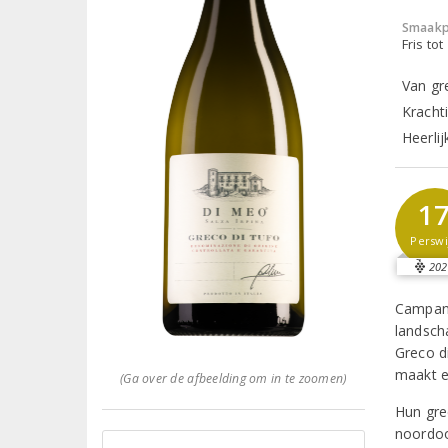
Smaakp
Fris tot
Van gr
Kracht
Heerli
1
Perswi
202
Campani
landsch
Greco d
maakt e
(Ga over de afbeelding om in te zoomen)
Hun gre
noordoo