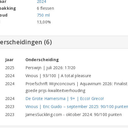
aar
2024
pakking
6 flessen
houd
750 ml
l
13,00%
erscheidingen (6)
Jaar
Onderscheiding
2025
Perswijn | juli 2026: 17/20
2024
Vinous | 93/100 | A total pleasure
2024
Proefschrift Wijnconcours | Aquavinum 2026: Finalis
goede prijs-kwaliteitverhouding
2024
De Grote Hamersma | 9+ | Ecco! Greco!
2023
Vinous | Eric Guido – september 2025: 90/100 punten
2023
JamesSuckling.com - oktober 2024: 90/100 punten