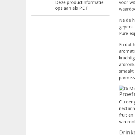
Deze productinformatie
voor wi
opslaan als PDF
waardoo
Na de h
geperst.
Pure ex
En dat h
aromati
krachtig
afdronk
smaakt 
parmeza
Proef
Citroen
nectari
fruit e
van roo
Drinke