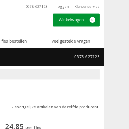
0578-627123
Inloggen
Klantenservice
Winkelwagen
0
 fles bestellen
Veelgestelde vragen
0578-627123
2 soortgelijke artikelen van dezelfde producent
24,85
per fles