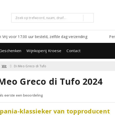
m Vrij voor 17.00 uur besteld, zelfde dag verzending
Per
Geschenken
Wijnkoperij Kroese
Contact
Wit
Di Meo Greco di Tufo
 Meo Greco di Tufo 2024
 als eerste een beoordeling
pania-klassieker van topproducent