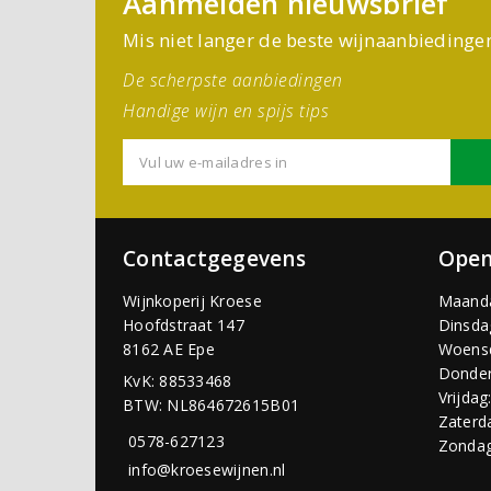
Aanmelden nieuwsbrief
Mis niet langer de beste wijnaanbiedinge
De scherpste aanbiedingen
Handige wijn en spijs tips
Contactgegevens
Open
Wijnkoperij Kroese
Maand
Hoofdstraat 147
Dinsda
8162 AE Epe
Woens
Donder
KvK: 88533468
Vrijdag
BTW: NL864672615B01
Zaterd
0578-627123
Zondag
info@kroesewijnen.nl