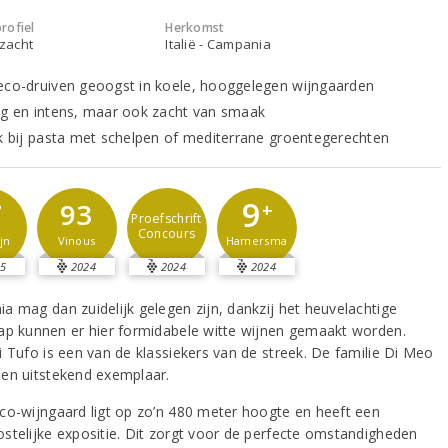
rofiel
Herkomst
 zacht
Italië - Campania
eco-druiven geoogst in koele, hooggelegen wijngaarden
ig en intens, maar ook zacht van smaak
jk bij pasta met schelpen of mediterrane groentegerechten
9
7
93
+
Proefschrift
Concours
jn
Vinous
Hamersma
5
2024
2024
2024
a mag dan zuidelijk gelegen zijn, dankzij het heuvelachtige
ap kunnen er hier formidabele witte wijnen gemaakt worden.
i Tufo is een van de klassiekers van de streek. De familie Di Meo
en uitstekend exemplaar.
co-wijngaard ligt op zo’n 480 meter hoogte en heeft een
stelijke expositie. Dit zorgt voor de perfecte omstandigheden