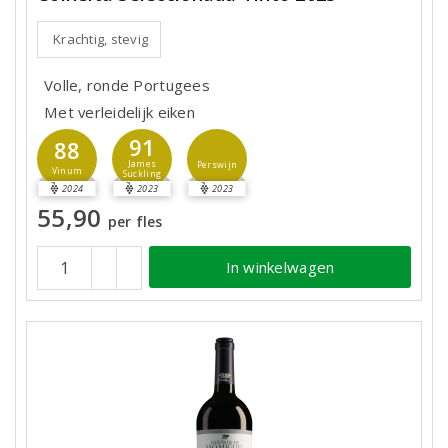
Krachtig, stevig
Volle, ronde Portugees
Met verleidelijk eiken
91
88
James
Perswijn
Vinum
Suckling
2024
2023
2023
55,90
per fles
In winkelwagen