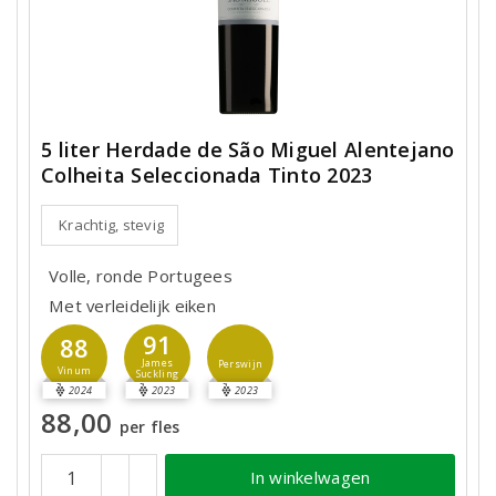
5 liter Herdade de São Miguel Alentejano
Colheita Seleccionada Tinto 2023
Krachtig, stevig
Volle, ronde Portugees
Met verleidelijk eiken
91
88
James
Perswijn
Vinum
Suckling
2024
2023
2023
88,00
per fles
In winkelwagen