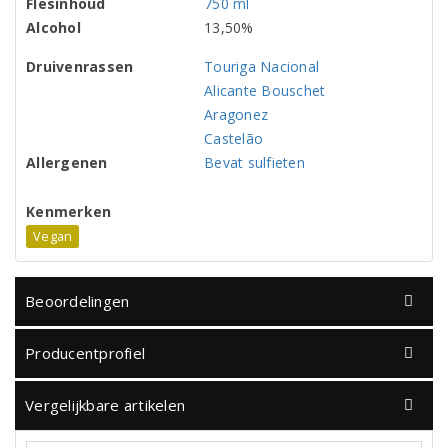
Flesinhoud
750 ml
Alcohol
13,50%
Druivenrassen
Touriga Nacional
Alicante Bouschet
Aragonez
Castelão
Allergenen
Bevat sulfieten
Kenmerken
Vegan
Beoordelingen
Producentprofiel
Vergelijkbare artikelen