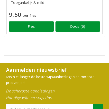
Toegankelijk & mild
9,50
per fles
Fles
Doos (6)
Aanmelden nieuwsbrief
Mis niet langer de beste wijnaanbiedingen en mooiste
proeverijen!
De scherpste aanbiedingen
Handige wijn en spijs tips