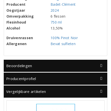
Producent
Badet-Clément
Oogstjaar
2024
Omverpakking
6 flessen
Flesinhoud
750 ml
Alcohol
13,50%
Druivenrassen
100% Pinot Noir
Allergenen
Bevat sulfieten
Beoordelingen
Producentprofiel
Vergelijkbare artikelen