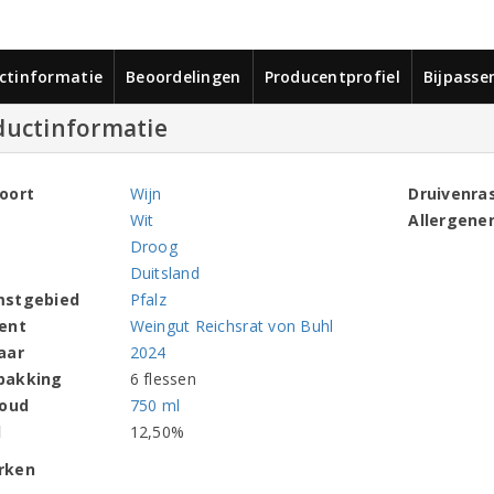
ctinformatie
Beoordelingen
Producentprofiel
Bijpasse
ductinformatie
oort
Wijn
Druivenra
Wit
Allergene
Droog
Duitsland
mstgebied
Pfalz
ent
Weingut Reichsrat von Buhl
aar
2024
pakking
6 flessen
houd
750 ml
l
12,50%
rken