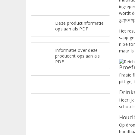
ingrepe
wordt d
gepompt
Deze productinformatie
opslaan als PDF
Het res
sappige 
rijpe t
Informatie over deze
maar is
producent opslaan als
PDF
Proef
Fraaie f
pittige
Drinke
Heerlijk
schotel
Houdb
Op dron
houdbaa