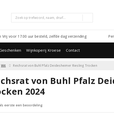
m Vrij voor 17.00 uur besteld, zelfde dag verzending
Per
Geschenken
Wijnkoperij Kroese
Contact
Wit
Reichsrat von Buhl Pfalz Deidesheimer Riesling Trocken
ichsrat von Buhl Pfalz De
ocken 2024
 als eerste een beoordeling