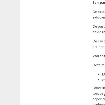
Een pa
De rico
eidooie
De past
en de ra
De ravi
het een
Variant
Dezelfd
Me
z
Boter i
toevoeg
peper e
pijnboo