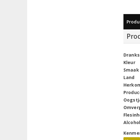
Produ
Pro
Dranks
Kleur
Smaak
Land
Herko
Produc
Oogstj
Omver
Flesin
Alcoho
Kenme