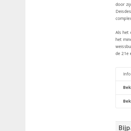
door zij
Deisdes
complex
Als het 
het min
weissbu
de 21e 
Inf
Bek
Bek
Bijp