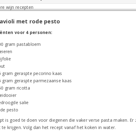
avioli met rode pesto
iënten voor 4 personen:
00 gram pastabloem
 eieren
ijfolie
out
5 gram geraspte pecorino kaas
5 gram geraspte parmezaanse kaas
50 gram ricotta
 eidooier
edroogde salie
ode pesto
ept is goed te doen voor diegenen die vaker verse pasta maken. Er z
t te krijgen. Volg dan het recept vanaf het koken in water.