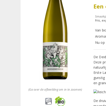
Een 
Smaakp
Fris, e
Van bi
Aromat
Nu op 
De Deid
Deze pr
natuurl
Erste L
gunstig
en gran
(Ga over de afbeelding om in te zoomen)
De druiv
maanden 