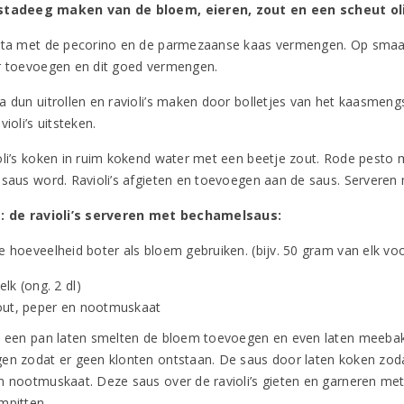
stadeeg maken van de bloem, eieren, zout en een scheut olij
tta met de pecorino en de parmezaanse kaas vermengen. Op smaak
r toevoegen en dit goed vermengen.
a dun uitrollen en ravioli’s maken door bolletjes van het kaasmen
violi’s uitsteken.
oli’s koken in ruim kokend water met een beetje zout. Rode pest
 saus word. Ravioli’s afgieten en toevoegen aan de saus. Servere
: de ravioli’s serveren met bechamelsaus:
e hoeveelheid boter als bloem gebruiken. (bijv. 50 gram van elk vo
lk (ong. 2 dl)
out, peper en nootmuskaat
n een pan laten smelten de bloem toevoegen en even laten meebakk
en zodat er geen klonten ontstaan. De saus door laten koken zo
n nootmuskaat. Deze saus over de ravioli’s gieten en garneren m
mpitten.