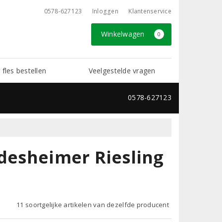
0578-627123
Inloggen
Klantenservice
Winkelwagen
0
 fles bestellen
Veelgestelde vragen
0578-627123
idesheimer Riesling
11 soortgelijke artikelen van dezelfde producent