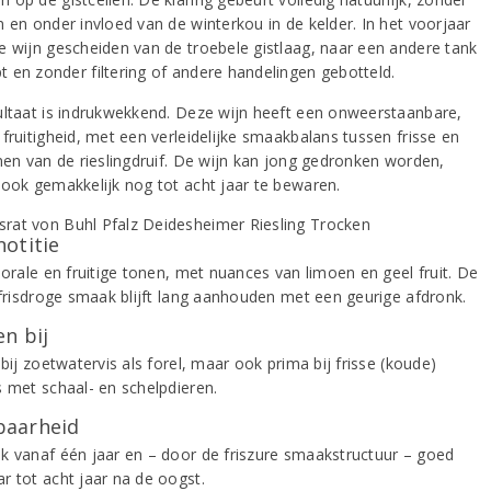
n en onder invloed van de winterkou in de kelder. In het voorjaar
e wijn gescheiden van de troebele gistlaag, naar een andere tank
 en zonder filtering of andere handelingen gebotteld.
ultaat is indrukwekkend. Deze wijn heeft een onweerstaanbare,
fruitigheid, met een verleidelijke smaakbalans tussen frisse en
onen van de rieslingdruif. De wijn kan jong gedronken worden,
 ook gemakkelijk nog tot acht jaar te bewaren.
notitie
lorale en fruitige tonen, met nuances van limoen en geel fruit. De
, frisdroge smaak blijft lang aanhouden met een geurige afdronk.
n bij
 bij zoetwatervis als forel, maar ook prima bij frisse (koude)
s met schaal- en schelpdieren.
aarheid
k vanaf één jaar en – door de friszure smaakstructuur – goed
r tot acht jaar na de oogst.