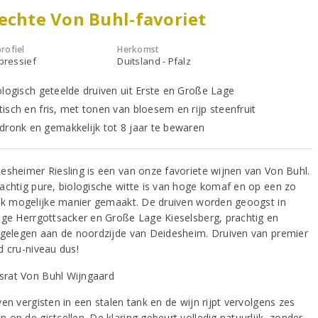
echte Von Buhl-favoriet
rofiel
Herkomst
xpressief
Duitsland - Pfalz
ologisch geteelde druiven uit Erste en Große Lage
isch en fris, met tonen van bloesem en rijp steenfruit
dronk en gemakkelijk tot 8 jaar te bewaren
esheimer Riesling is een van onze favoriete wijnen van Von Buhl.
achtig pure, biologische witte is van hoge komaf en op een zo
ijk mogelijke manier gemaakt. De druiven worden geoogst in
age Herrgottsacker en Große Lage Kieselsberg, prachtig en
 gelegen aan de noordzijde van Deidesheim. Druiven van premier
d cru-niveau dus!
en vergisten in een stalen tank en de wijn rijpt vervolgens zes
op de gistcellen. De klaring gebeurt volledig natuurlijk, zonder