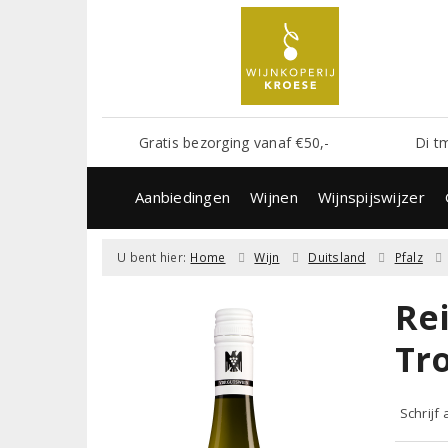
Gratis bezorging vanaf €50,-
Di t
Aanbiedingen
Wijnen
Wijnspijswijzer
U bent hier:
Home
Wijn
Duitsland
Pfalz
Re
Tr
Schrijf