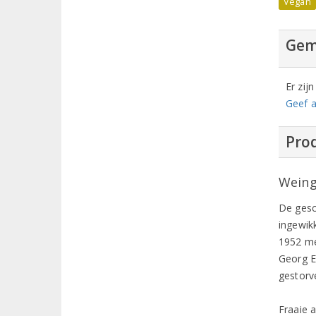
Vegan
Gem
Er zij
Geef a
Prod
Weing
De gesc
ingewik
1952 me
Georg E
gestorv
Fraaie 