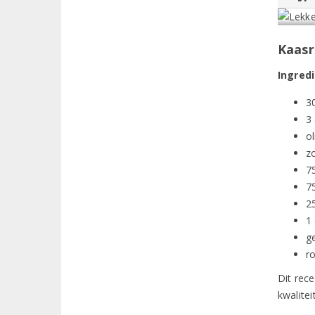
Kaasr
Ingred
3
3
ol
z
7
7
2
1
g
r
Dit rec
kwalitei