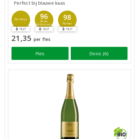
Perfect bij blauwe kaas
96
98
Perswijn
Wine
Parker
Enthusiast
1927
1927
1927
21,35
per fles
Fles
Doos (6)