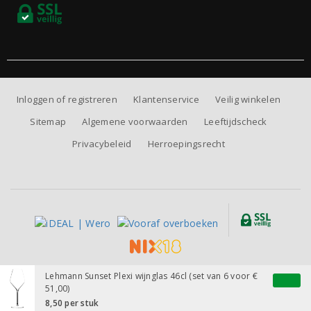
Inloggen of registreren
Klantenservice
Veilig winkelen
Sitemap
Algemene voorwaarden
Leeftijdscheck
Privacybeleid
Herroepingsrecht
Alle prijzen zijn inclusief BTW, exclusief eventuele verzendkosten.
Lehmann Sunset Plexi wijnglas 46cl (set van 6 voor €
51,00)
8,50
per stuk