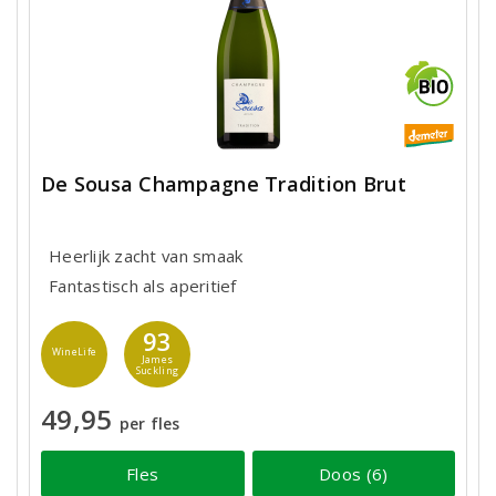
De Sousa Champagne Tradition Brut
Heerlijk zacht van smaak
Fantastisch als aperitief
93
WineLife
James
Suckling
49,95
per fles
Fles
Doos (6)