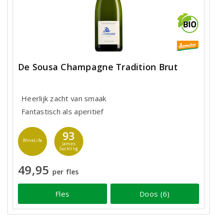
De Sousa Champagne Tradition Brut
Heerlijk zacht van smaak
Fantastisch als aperitief
93
WineLife
James
Suckling
49,95
per fles
Fles
Doos (6)