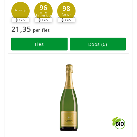
96
98
Perswijn
Wine
Parker
Enthusiast
1927
1927
1927
21,35
per fles
Fles
Doos (6)