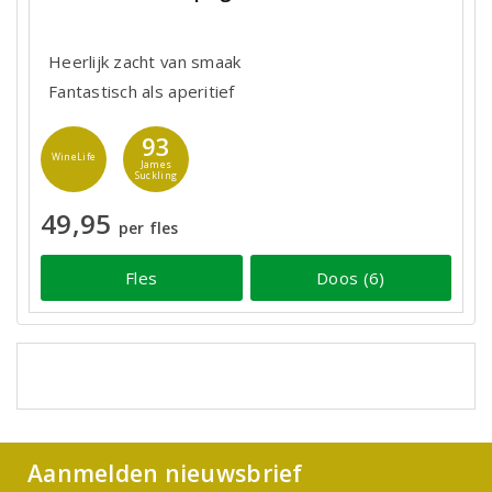
Heerlijk zacht van smaak
Fantastisch als aperitief
93
WineLife
James
Suckling
49,95
per fles
Fles
Doos (6)
Aanmelden nieuwsbrief