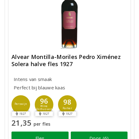
Alvear Montilla-Moriles Pedro Ximénez
Solera halve fles 1927
Intens van smaak
Perfect bij blauwe kaas
96
98
Perswijn
Wine
Parker
Enthusiast
1927
1927
1927
21,35
per fles
Fles
Doos (6)