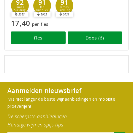
92
91
91
James
Jeb
James
Suckling
Dunnuck
Suckling
2023
2022
2021
17,40
per fles
Fles
Doos (6)
Aanmelden nieuwsbrief
Mis niet langer de beste wijnaanbiedingen en mooiste
proeverijen!
De scherpste aanbiedingen
Handige wijn en spijs tips