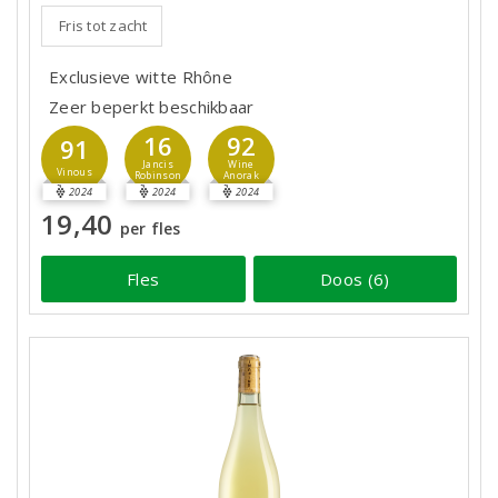
Fris tot zacht
Exclusieve witte Rhône
Zeer beperkt beschikbaar
16
92
91
Jancis
Wine
Vinous
Robinson
Anorak
2024
2024
2024
19,40
per fles
Fles
Doos (6)