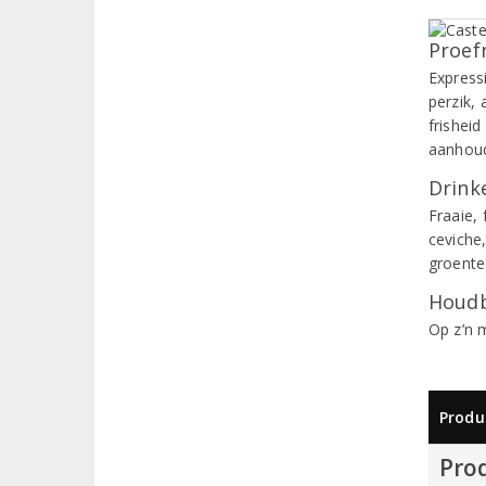
Proef
Express
perzik, 
frishei
aanhou
Drinke
Fraaie, 
ceviche
groente
Houdb
Op z’n 
Produ
Pro