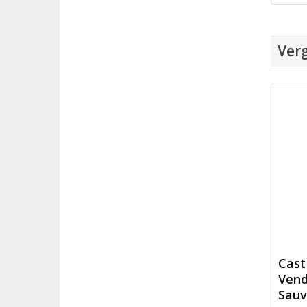
Verg
Cast
Vend
Sauv