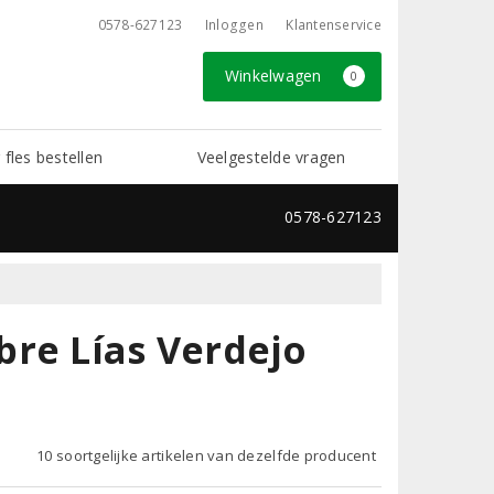
0578-627123
Inloggen
Klantenservice
Winkelwagen
0
 fles bestellen
Veelgestelde vragen
0578-627123
bre Lías Verdejo
10 soortgelijke artikelen van dezelfde producent