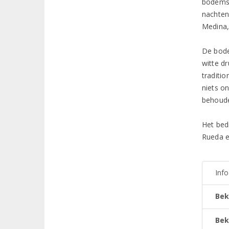
bodems.
nachten
Medina,
De bode
witte d
traditi
niets on
behoud
Het bedr
Rueda e
Inf
Bek
Bek