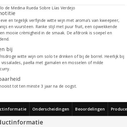
notitie
ieve en tegelijk verfijnde witte wijn met aroma’s van kweepeer,
anijs en vuursteen. Ranke stijl met puur fruit, een opwekkende
d en mooie crèmigheid in de smaak. De afdronk is soepel en
dend.
n bij
frisdroge witte wijn om solo te drinken of bij de borrel. Heerlijk bij
, vissalades, paella met garnalen en mosselen of milde
curry.
aarheid
mooist tot ten minste 3 jaar na de oogst.
ctinformatie
Onderscheidingen
Beoordelingen
Produce
ductinformatie