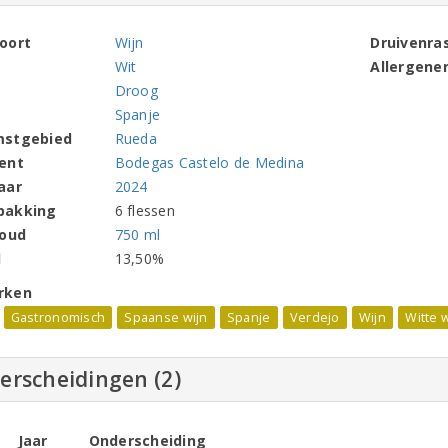
oort
Wijn
Druivenra
Wit
Allergene
Droog
Spanje
mstgebied
Rueda
ent
Bodegas Castelo de Medina
aar
2024
pakking
6 flessen
houd
750 ml
l
13,50%
rken
Gastronomisch
Spaanse wijn
Spanje
Verdejo
Wijn
Witte w
erscheidingen (2)
Jaar
Onderscheiding