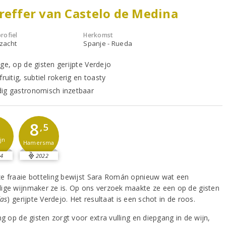
reffer van Castelo de Medina
rofiel
Herkomst
 zacht
Spanje - Rueda
ige, op de gisten gerijpte Verdejo
fruitig, subtiel rokerig en toasty
ig gastronomisch inzetbaar
8
,5
jn
Hamersma
4
2022
e fraaie botteling bewijst Sara Román opnieuw wat een
ige wijnmaker ze is. Op ons verzoek maakte ze een op de gisten
ías
) gerijpte Verdejo. Het resultaat is een schot in de roos.
ng op de gisten zorgt voor extra vulling en diepgang in de wijn,