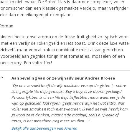
akt ‘m niet zwaar. De Sobre Lías is daarmee complexer, voller
ronomischer dan een klassiek gemaakte Verdejo, maar verfijnder
ieler dan een eikengerijpt exemplaar.
ineert het intense aroma en de frisse fruitigheid zo typisch voor
met een verfijnde rokerigheid en iets toast. Drink deze luxe witte
 zichzelf, maar vooral ook in combinatie met tal van gerechten.
jvoorbeeld aan gegrilde tonijn met tomaatjes, mosselen of een
oentecurry. Een voltreffer!
Aanbeveling van onze wijnadviseur Andrea Kroese
"Op ons verzoek heeft de wijnmaakster een op de gisten (= sobre
lías) gerijpte Verdejo gemaakt. Boy o boy, is ze daarin geslaagd.
Persoonlijk ben ik al een Verdejo liefhebber, maar wanneer je de
wijn op gistcellen laat rijpen, geeft het de wijn net wat extra. Wat
voller van smaak en toch niet zwaarder. Ik vind de wijn heerlijk om
gewoon zo te drinken, maar bij de maaltijd, zoals bij paella of
tapas, is het misschien nog meer smullen. "
Bekijk alle aanbevelingen van Andrea