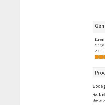
Gem
Karen
Oogstj
23-11
Prod
Bodeg
Het kli
vlakte 