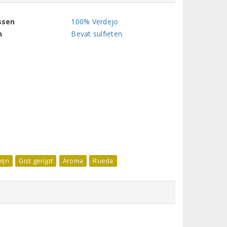
ssen
100% Verdejo
n
Bevat sulfieten
ijn
Gist gerijpt
Aroma
Rueda