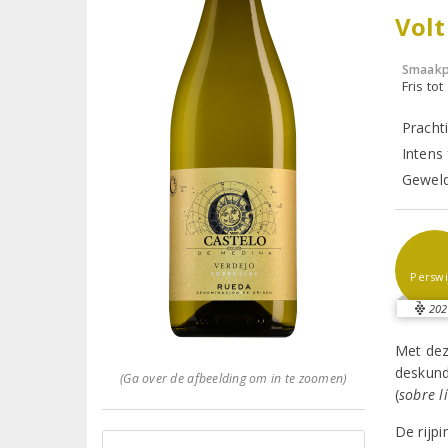
Volt
Smaakp
Fris tot
Pracht
Intens 
Geweld
Perswi
202
Met dez
deskund
(Ga over de afbeelding om in te zoomen)
(
sobre l
De rijpi