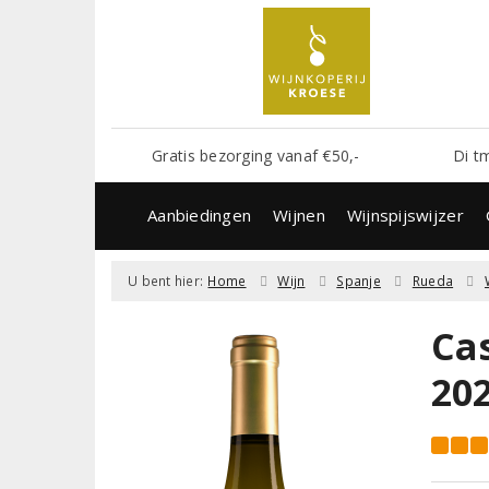
Gratis bezorging vanaf €50,-
Di t
Aanbiedingen
Wijnen
Wijnspijswijzer
U bent hier:
Home
Wijn
Spanje
Rueda
Ca
20