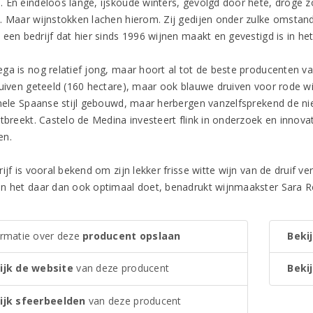
 En eindeloos lange, ijskoude winters, gevolgd door hete, droge 
. Maar wijnstokken lachen hierom. Zij gedijen onder zulke omstan
 een bedrijf dat hier sinds 1996 wijnen maakt en gevestigd is in h
ga is nog relatief jong, maar hoort al tot de beste producenten 
ruiven geteeld (160 hectare), maar ook blauwe druiven voor rode wi
onele Spaanse stijl gebouwd, maar herbergen vanzelfsprekend de ni
tbreekt. Castelo de Medina investeert flink in onderzoek en innovat
en.
ijf is vooral bekend om zijn lekker frisse witte wijn van de druif ve
n het daar dan ook optimaal doet, benadrukt wijnmaakster Sara 
ormatie over deze
producent opslaan
Bekij
ijk de website
van deze producent
Bekij
ijk sfeerbeelden
van deze producent