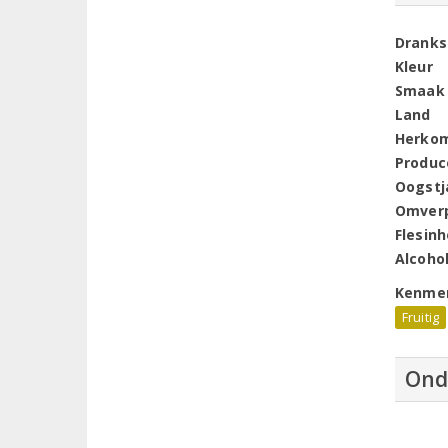
Dranks
Kleur
Smaak
Land
Herko
Produc
Oogstj
Omver
Flesin
Alcoho
Kenme
Fruitig
Ond