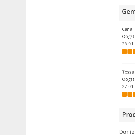
Gem
Carla
Oogstj
26-01
Tessa 
Oogstj
27-01
Prod
Donie