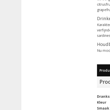
citrusfr
grapefru
Drinke
Karakter
verfijnd
sardine
Houdb
Nu mooi
Produ
Pro
Dranks
Kleur
Smaak