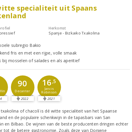
itte specialiteit uit Spaans
kenland
rofiel
Herkomst
xpressief
Spanje - Bizkaiko Txakolina
 koele subregio Bakio
end fris en met een rijpe, volle smaak
k bij mosselen of salades en als aperitief
16
1
90
,5
Jancis
ñín
Decanter
Robinson
4
2022
2021
 txakolina of chacolí is dé witte specialiteit van het Spaanse
and en de populaire schenkwijn in de tapasbars van San
án en Bilbao. De wijnen van de beste producenten dringen echter
r tot de betere gastronomie. Zoals deze van Doniene