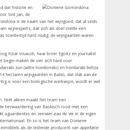
d dat historie en
oor Sint Jan, de
rondona is de naam van het wijngoed, dat al sinds
am wijnexperts, dat zich als doel stelde een
was toentertijd hard nodig: de wijngaarden waren
 Itziar Insausti, haar broer Egoitz en journalist
et begin maken de vier zich hard voor
darrabi zuri (witte hondorrabi) en hondarabi beltza
14 hectaren wijngaarden in Bakio, dat vlak aan de
chtig is voor een biologische werkwijze, wordt er wel
n. Niet alleen maakt het team een
r de herwaardering van Baskisch rood met een
kt aguardientes en zeewier-eau de vie in de eigen
 internationaal. En zo is het team van Doniene
inmiddels als de leidende producent van appellatie