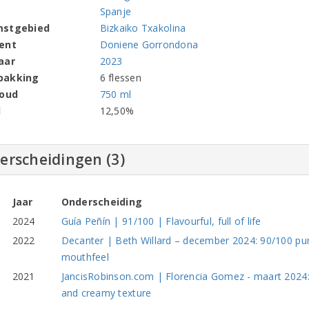
Spanje
mstgebied
Bizkaiko Txakolina
ent
Doniene Gorrondona
aar
2023
pakking
6 flessen
houd
750 ml
l
12,50%
erscheidingen (3)
Jaar
Onderscheiding
2024
Guía Peñín | 91/100 | Flavourful, full of life
2022
Decanter | Beth Willard – december 2024: 90/100 pu
mouthfeel
2021
JancisRobinson.com | Florencia Gomez - maart 2024:
and creamy texture