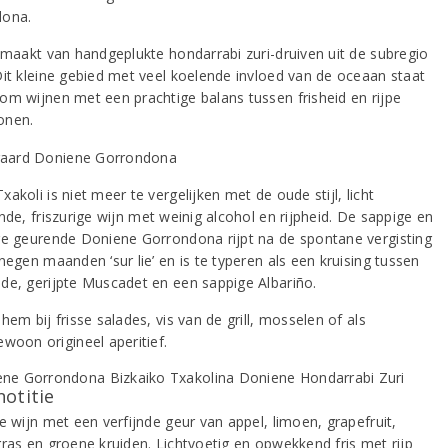
dona.
gemaakt van handgeplukte hondarrabi zuri-druiven uit de subregio
Dit kleine gebied met veel koelende invloed van de oceaan staat
om wijnen met een prachtige balans tussen frisheid en rijpe
onen.
akoli is niet meer te vergelijken met de oude stijl, licht
nde, friszurige wijn met weinig alcohol en rijpheid. De sappige en
ge geurende Doniene Gorrondona rijpt na de spontane vergisting
negen maanden ‘sur lie’ en is te typeren als een kruising tussen
de, gerijpte Muscadet en een sappige Albariño.
hem bij frisse salades, vis van de grill, mosselen of als
ewoon origineel aperitief.
notitie
e wijn met een verfijnde geur van appel, limoen, grapefruit,
gras en groene kruiden. Lichtvoetig en opwekkend fris met rijp