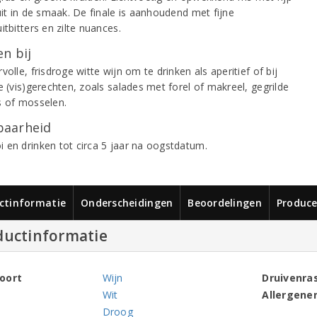
uit in de smaak. De finale is aanhoudend met fijne
itbitters en zilte nuances.
n bij
volle, frisdroge witte wijn om te drinken als aperitief of bij
e (vis)gerechten, zoals salades met forel of makreel, gegrilde
s of mosselen.
aarheid
 en drinken tot circa 5 jaar na oogstdatum.
ctinformatie
Onderscheidingen
Beoordelingen
Produce
ductinformatie
oort
Wijn
Druivenra
Wit
Allergene
Droog