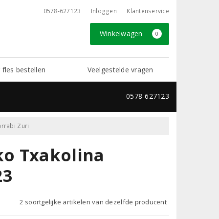
0578-627123
Inloggen
Klantenservice
Winkelwagen
0
 fles bestellen
Veelgestelde vragen
0578-627123
rrabi Zuri
ko Txakolina
23
2 soortgelijke artikelen van dezelfde producent