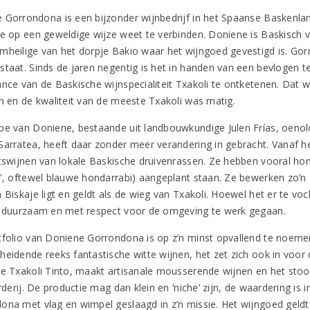
 Gorrondona is een bijzonder wijnbedrijf in het Spaanse Baskenlan
ie op een geweldige wijze weet te verbinden. Doniene is Baskisch v
mheilige van het dorpje Bakio waar het wijngoed gevestigd is. Gor
staat. Sinds de jaren negentig is het in handen van een bevlogen te
ance van de Baskische wijnspecialiteit Txakoli te ontketenen. Dat 
en en de kwaliteit van de meeste Txakoli was matig.
pe van Doniene, bestaande uit landbouwkundige Julen Frías, oenoloog
Sarratea, heeft daar zonder meer verandering in gebracht. Vanaf h
itswijnen van lokale Baskische druivenrassen. Ze hebben vooral hon
e', oftewel blauwe hondarrabi) aangeplant staan. Ze bewerken zo’n 
 Biskaje ligt en geldt als de wieg van Txakoli. Hoewel het er te vo
k duurzaam en met respect voor de omgeving te werk gegaan.
tfolio van Doniene Gorrondona is op z’n minst opvallend te noeme
heidende reeks fantastische witte wijnen, het zet zich ook in voo
ge Txakoli Tinto, maakt artisanale mousserende wijnen en het stoo
erderij. De productie mag dan klein en ‘niche’ zijn, de waardering is
ona met vlag en wimpel geslaagd in z’n missie. Het wijngoed geldt 