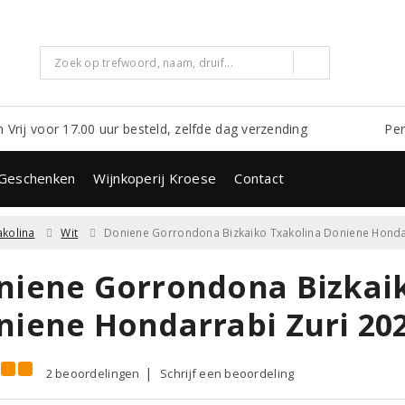
m Vrij voor 17.00 uur besteld, zelfde dag verzending
Per
Geschenken
Wijnkoperij Kroese
Contact
akolina
Wit
Doniene Gorrondona Bizkaiko Txakolina Doniene Honda
niene Gorrondona Bizkai
niene Hondarrabi Zuri 20
2 beoordelingen
Schrijf een beoordeling