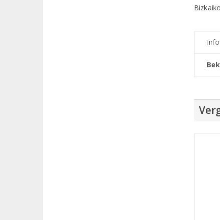
Bizkaik
Inf
Bek
Verg