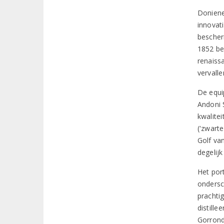
Doniene
innovat
bescher
1852 be
renaiss
vervall
De equi
Andoni 
kwalite
('zwart
Golf van
degelij
Het por
ondersc
prachti
distille
Gorrond