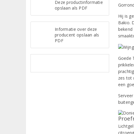
Deze productinformatie
Gorron
opslaan als PDF
Hij is 
Bakio. 
Informatie over deze
bekend 
producent opslaan als
smaakt
PDF
Goede Tx
prikkele
prachti
zes tot 
een goe
Serveer 
buiteng
Proef
Lichtgel
citroen