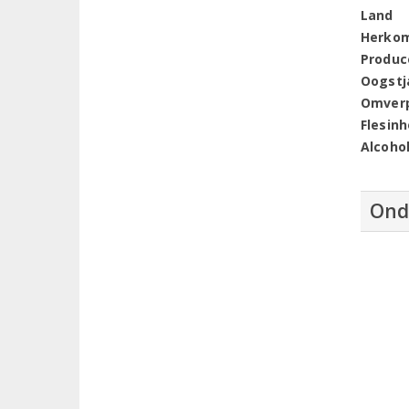
Land
Herko
Produc
Oogstj
Omver
Flesin
Alcoho
Ond