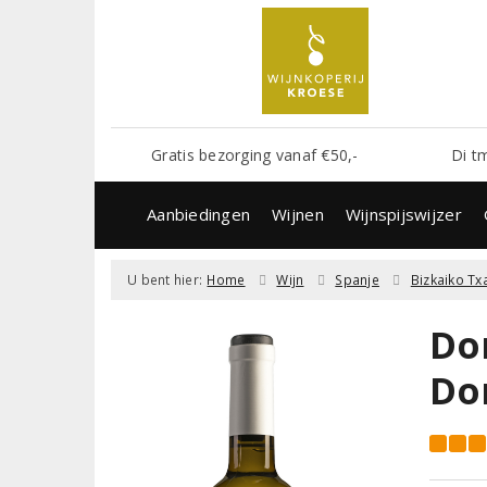
Gratis bezorging vanaf €50,-
Di t
Aanbiedingen
Wijnen
Wijnspijswijzer
U bent hier:
Home
Wijn
Spanje
Bizkaiko Tx
Do
Do