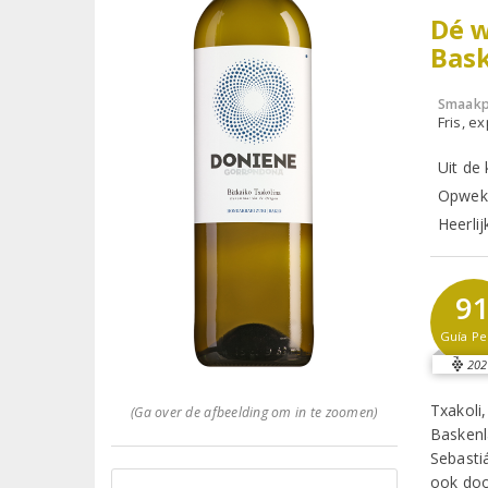
Dé w
Bas
Smaakp
Fris, e
Uit de
Opwekk
Heerlij
9
Guía Pe
202
Txakoli,
(Ga over de afbeelding om in te zoomen)
Baskenl
Sebasti
ook doo