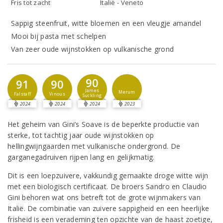
Fris tot zacht
Italië - Veneto
Sappig steenfruit, witte bloemen en een vleugje amandel
Mooi bij pasta met schelpen
Van zeer oude wijnstokken op vulkanische grond
90
91
90
James
Merum
Falstaff
Vinous
Suckling
2024
2024
2024
2023
Het geheim van Gini’s Soave is de beperkte productie van
sterke, tot tachtig jaar oude wijnstokken op
hellingwijngaarden met vulkanische ondergrond. De
garganegadruiven rijpen lang en gelijkmatig.
Dit is een loepzuivere, vakkundig gemaakte droge witte wijn
met een biologisch certificaat. De broers Sandro en Claudio
Gini behoren wat ons betreft tot de grote wijnmakers van
Italië. De combinatie van zuivere sappigheid en een heerlijke
frisheid is een verademing ten opzichte van de haast zoetige,