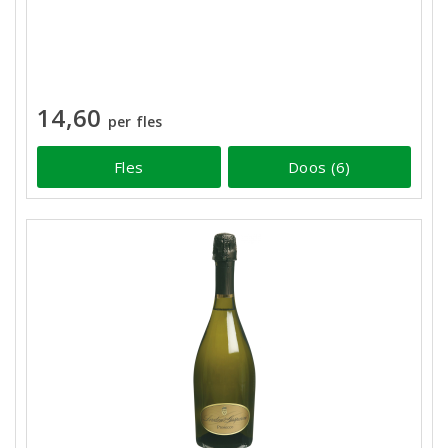
14,60
per fles
Fles
Doos (6)