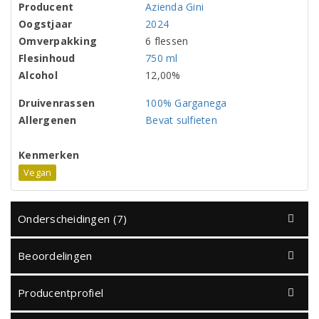
Producent
Azienda Gini
Oogstjaar
2024
Omverpakking
6 flessen
Flesinhoud
750 ml
Alcohol
12,00%
Druivenrassen
100% Garganega
Allergenen
Bevat sulfieten
Kenmerken
Vegan
Onderscheidingen (7)
Beoordelingen
Producentprofiel