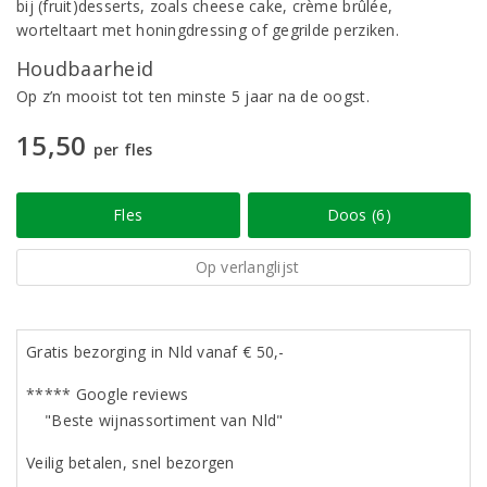
bij (fruit)desserts, zoals cheese cake, crème brûlée,
worteltaart met honingdressing of gegrilde perziken.
Houdbaarheid
Op z’n mooist tot ten minste 5 jaar na de oogst.
15,50
per fles
Fles
Doos (6)
Op verlanglijst
Gratis bezorging in Nld vanaf € 50,-
***** Google reviews
"Beste wijnassortiment van Nld"
Veilig betalen, snel bezorgen