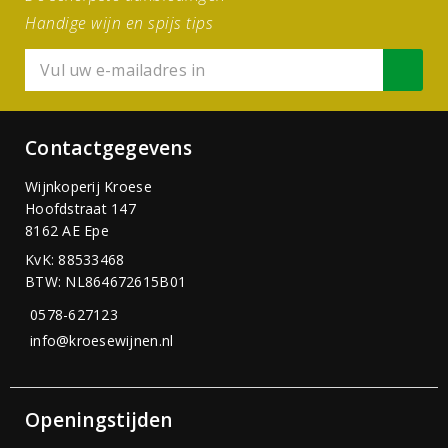
Handige wijn en spijs tips
Contactgegevens
Wijnkoperij Kroese
Hoofdstraat 147
8162 AE Epe
KvK: 88533468
BTW: NL864672615B01
0578-627123
info@kroesewijnen.nl
Openingstijden