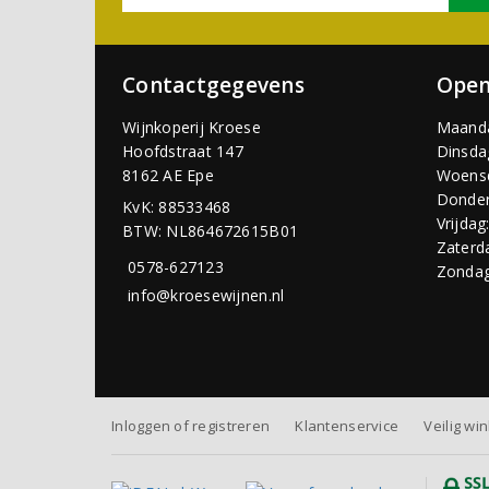
Contactgegevens
Open
Wijnkoperij Kroese
Maand
Hoofdstraat 147
Dinsda
8162 AE Epe
Woens
Donder
KvK: 88533468
Vrijdag
BTW: NL864672615B01
Zaterd
0578-627123
Zondag
info@kroesewijnen.nl
Inloggen of registreren
Klantenservice
Veilig wi