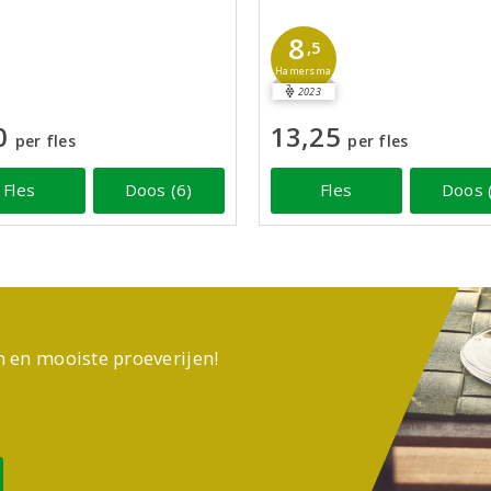
8
,5
Hamersma
2023
0
13,25
per fles
per fles
Fles
Doos (6)
Fles
Doos 
n en mooiste proeverijen!