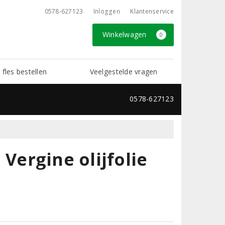
0578-627123
Inloggen
Klantenservice
Winkelwagen
0
 fles bestellen
Veelgestelde vragen
0578-627123
a Vergine olijfolie