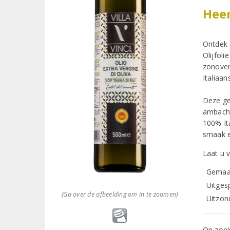
Heer
Ontdek d
Olijfoli
zonover
Italiaan
Deze gec
ambach
100% It
smaak e
Laat u v
Gemaak
Uitges
(Ga over de afbeelding om in te zoomen)
Uitzond
Op zoek