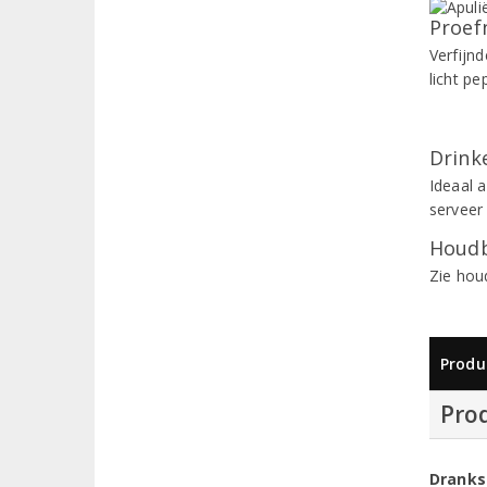
Proef
Verfijnd
licht p
Drinke
Ideaal a
serveer
Houdb
Zie hou
Produ
Pro
Dranks