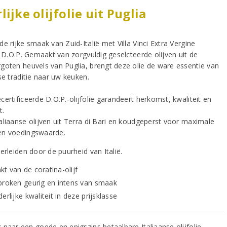
lijke olijfolie uit Puglia
e rijke smaak van Zuid-Italië met Villa Vinci Extra Vergine
e D.O.P. Gemaakt van zorgvuldig geselcteerde olijven uit de
goten heuvels van Puglia, brengt deze olie de ware essentie van
se traditie naar uw keuken.
ertificeerde D.O.P.-olijfolie garandeert herkomst, kwaliteit en
t.
aliaanse olijven uit Terra di Bari en koudgeperst voor maximale
n voedingswaarde.
erleiden door de puurheid van Italië.
t van de coratina-olijf
proken geurig en intens van smaak
erlijke kwaliteit in deze prijsklasse
 naar een goede en enigszins betaalbare Italiaanse olijfolie