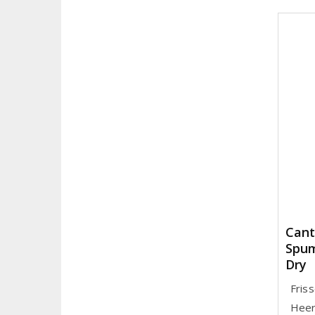
Cant
Spum
Dry
Fris
Heerl