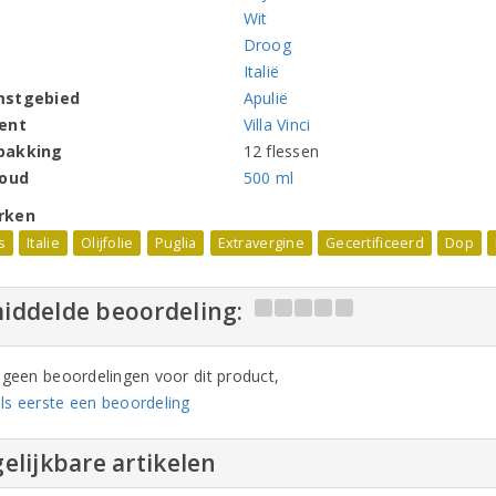
Wit
Droog
Italië
mstgebied
Apulië
ent
Villa Vinci
pakking
12 flessen
houd
500 ml
rken
s
Italie
Olijfolie
Puglia
Extravergine
Gecertificeerd
Dop
iddelde beoordeling:
n geen beoordelingen voor dit product,
ls eerste een beoordeling
elijkbare artikelen