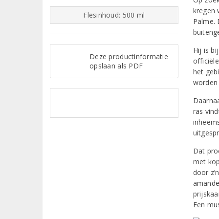
kregen 
Flesinhoud: 500 ml
Palme. 
buiteng
Hij is b
Deze productinformatie
officië
opslaan als PDF
het geb
worden 
Daarnaa
ras vind
inheemse
uitgesp
Dat proe
met kop
door z’n
amandel
prijska
Een mus