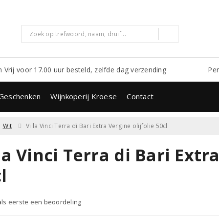
m Vrij voor 17.00 uur besteld, zelfde dag verzending
Per
Geschenken
Wijnkoperij Kroese
Contact
Wit
Villa Vinci Terra di Bari Extra Vergine olijfolie 50cl
la Vinci Terra di Bari Extr
l
 als eerste een beoordeling