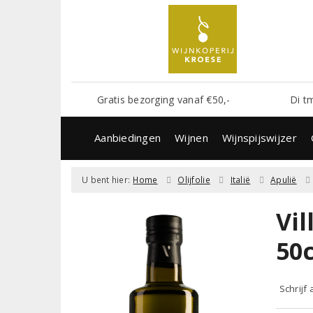
Gratis bezorging vanaf €50,-
Di t
Aanbiedingen
Wijnen
Wijnspijswijzer
U bent hier:
Home
Olijfolie
Italië
Apulië
Vil
50c
Schrijf