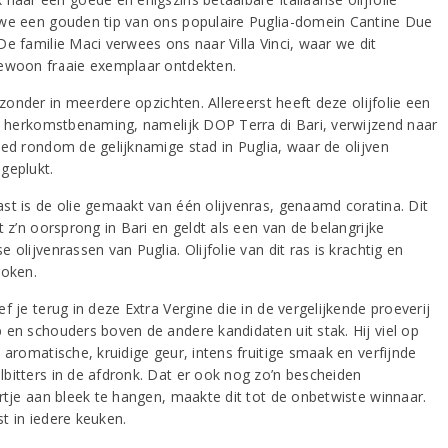
we een gouden tip van ons populaire Puglia-domein Cantine Due
De familie Maci verwees ons naar Villa Vinci, waar we dit
ewoon fraaie exemplaar ontdekten.
ijzonder in meerdere opzichten. Allereerst heeft deze olijfolie een
le herkomstbenaming, namelijk DOP Terra di Bari, verwijzend naar
ied rondom de gelijknamige stad in Puglia, waar de olijven
geplukt.
st is de olie gemaakt van één olijvenras, genaamd coratina. Dit
t z’n oorsprong in Bari en geldt als een van de belangrijke
 olijvenrassen van Puglia. Olijfolie van dit ras is krachtig en
roken.
f je terug in deze Extra Vergine die in de vergelijkende proeverij
 en schouders boven de andere kandidaten uit stak. Hij viel op
 aromatische, kruidige geur, intens fruitige smaak en verfijnde
bitters in de afdronk. Dat er ook nog zo’n bescheiden
artje aan bleek te hangen, maakte dit tot de onbetwiste winnaar.
t in iedere keuken.