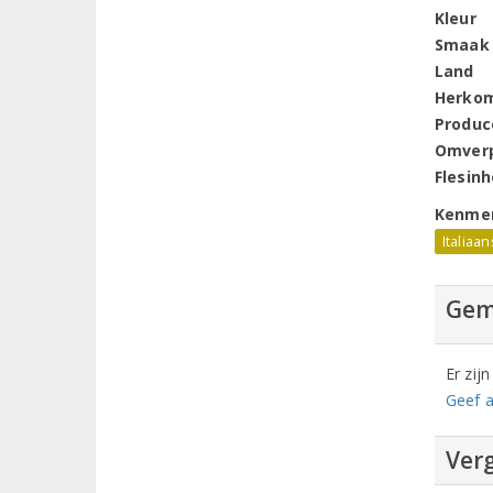
Kleur
Smaak
Land
Herko
Produc
Omver
Flesin
Kenme
Italiaan
Gem
Er zij
Geef a
Verg