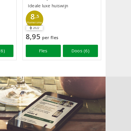
Ideale luxe huiswijn
8
,5
Hamersma
2022
8,95
per fles
(6)
Fles
Doos (6)