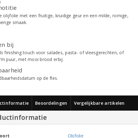
notitie
e olijfolie met een fruitige, kruidige geur en een milde, romige,
eperige smaak.
n bij
ls finishing touch voor salades, pasta- of vleesgerechten, of
 ‘m puur, met mooi brood erbij.
aarheid
dbaarheidsdatum op de fles.
ctinformatie
Beoordelingen
Vergelijkbare artikelen
ductinformatie
oort
Olijfolie