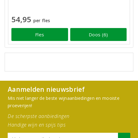
54,95
per fles
Fles
Doos (6)
Aanmelden nieuwsbrief
Mis niet langer de beste wijnaanbiedingen en mooiste
proeverijen!
De scherpste aanbiedingen
Handige wijn en spijs tips