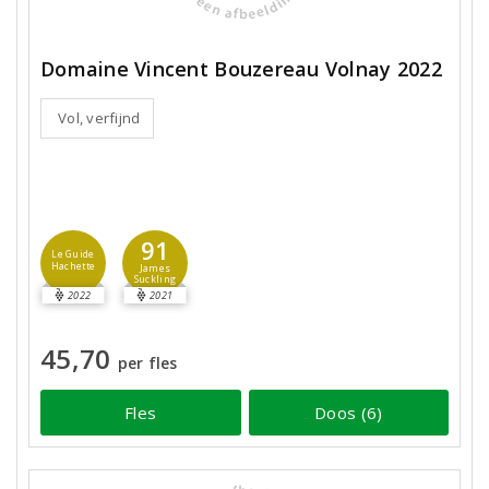
Domaine Vincent Bouzereau Volnay 2022
Vol, verfijnd
91
Le Guide
Hachette
James
Suckling
2022
2021
45,70
per fles
Fles
Doos (6)