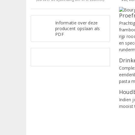
Proef
Informatie over deze
Prachti
producent opslaan als
framboos
PDF
rijp roo
en spec
runderm
Drinke
Complexe
eendenb
pasta m
Houdb
Indien 
mooist 