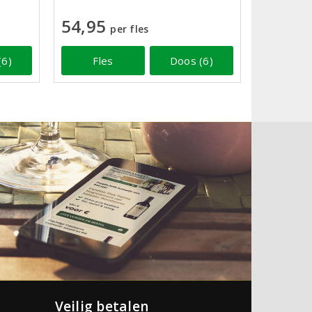
54,95
per fles
Fles
Doos (6)
(6)
Veilig betalen