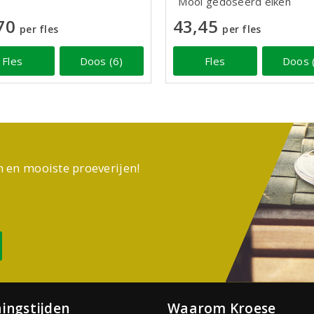
Mooi gedoseerd eiken
70
43,45
per fles
per fles
Fles
Doos (6)
Fles
Doos 
n en mooiste proeverijen!
ingstijden
Waarom Kroese