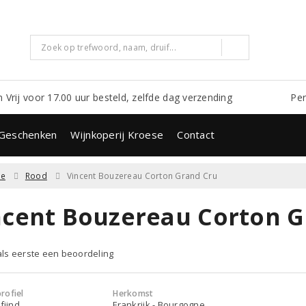
m Vrij voor 17.00 uur besteld, zelfde dag verzending
Per
Geschenken
Wijnkoperij Kroese
Contact
ne
Rood
Vincent Bouzereau Corton Grand Cru
ncent Bouzereau Corton G
 als eerste een beoordeling
rofiel
Herkomst
fijnd
Frankrijk - Bourgogne