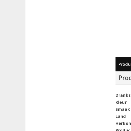
Produ
Pro
Dranks
Kleur
Smaak
Land
Herko
Produc