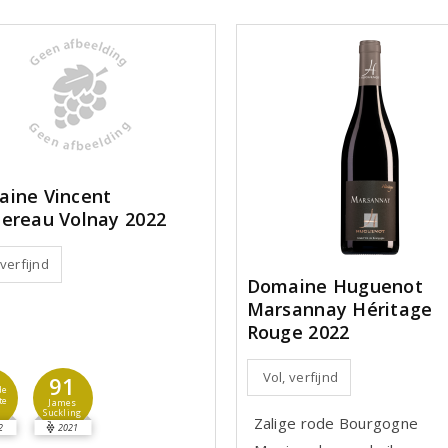
ine Vincent
ereau Volnay 2022
 verfijnd
Domaine Huguenot
Marsannay Héritage
Rouge 2022
Vol, verfijnd
91
de
te
James
Suckling
Zalige rode Bourgogne
2
2021