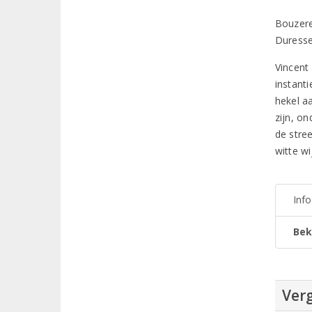
Bouzere
Duresse
Vincent 
instant
hekel a
zijn, o
de stree
witte w
Inf
Bek
Verg