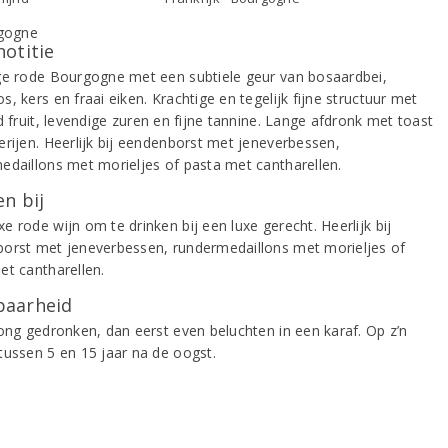
notitie
ge rode Bourgogne met een subtiele geur van bosaardbei,
, kers en fraai eiken. Krachtige en tegelijk fijne structuur met
d fruit, levendige zuren en fijne tannine. Lange afdronk met toast
erijen. Heerlijk bij eendenborst met jeneverbessen,
edaillons met morieljes of pasta met cantharellen.
n bij
 rode wijn om te drinken bij een luxe gerecht. Heerlijk bij
orst met jeneverbessen, rundermedaillons met morieljes of
et cantharellen.
aarheid
jong gedronken, dan eerst even beluchten in een karaf. Op z’n
tussen 5 en 15 jaar na de oogst.