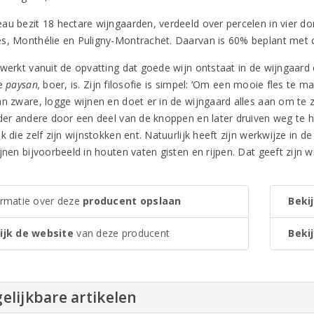
au bezit 18 hectare wijngaarden, verdeeld over percelen in vier d
s, Monthélie en Puligny-Montrachet. Daarvan is 60% beplant met 
werkt vanuit de opvatting dat goede wijn ontstaat in de wijngaard e
ie
paysan,
boer, is. Zijn filosofie is simpel: ‘Om een mooie fles te m
an zware, logge wijnen en doet er in de wijngaard alles aan om te z
nder andere door een deel van de knoppen en later druiven weg te h
k die zelf zijn wijnstokken ent. Natuurlijk heeft zijn werkwijze in d
ijnen bijvoorbeeld in houten vaten gisten en rijpen. Dat geeft zijn
ormatie over deze
producent opslaan
Bekij
ijk de website
van deze producent
Bekij
elijkbare artikelen