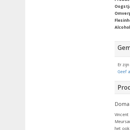
Oogstj
Omver
Flesin
Alcoho
Gem
Er zij
Geef a
Prod
Domai
Vincent
Meursau
het ook