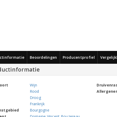
ctinformatie
Beoordelingen
Producentprofiel
Vergelij
ductinformatie
oort
Wijn
Druivenra
Rood
Allergene
Droog
Frankrijk
mstgebied
Bourgogne
ent
Domaine Vincent Bouzereau