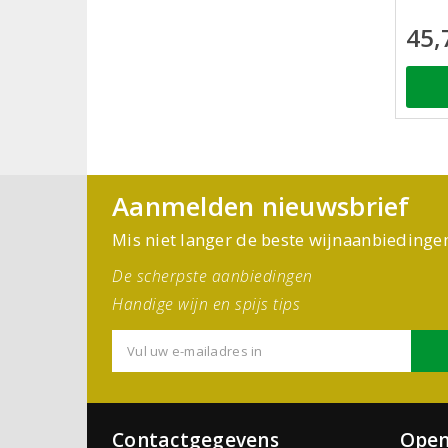
45,
Aanmelden nieuwsbrief
Mis niet langer de beste wijnaanbiedinge
De scherpste aanbiedingen
Handige wijn en spijs tips
Contactgegevens
Open