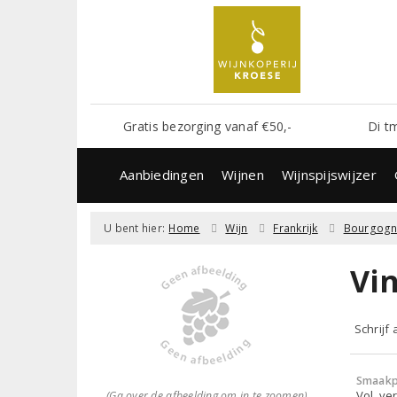
Gratis bezorging vanaf €50,-
Di t
Aanbiedingen
Wijnen
Wijnspijswijzer
U bent hier:
Home
Wijn
Frankrijk
Bourgog
Vi
Schrijf
Smaakp
Vol, ver
(Ga over de afbeelding om in te zoomen)