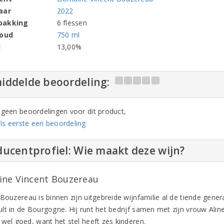
aar
2022
pakking
6 flessen
houd
750 ml
l
13,00%
iddelde beoordeling:
n geen beoordelingen voor dit product,
ls eerste een beoordeling
ucentprofiel: Wie maakt deze wijn?
ne Vincent Bouzereau
 Bouzereau is binnen zijn uitgebreide wijnfamilie al de tiende gene
lt in de Bourgogne. Hij runt het bedrijf samen met zijn vrouw Alin
 wel goed, want het stel heeft zes kinderen.