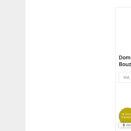
Doma
Bouz
Vol,
Le Gui
Hachet
202