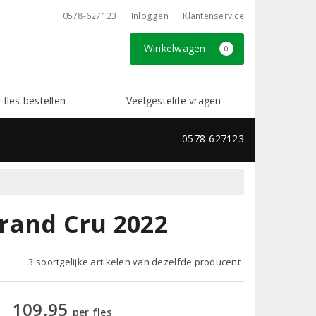
0578-627123
Inloggen
Klantenservice
Winkelwagen
0
 fles bestellen
Veelgestelde vragen
0578-627123
rand Cru 2022
3 soortgelijke artikelen van dezelfde producent
109,95
per fles