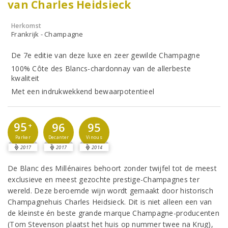
van Charles Heidsieck
Herkomst
Frankrijk - Champagne
De 7e editie van deze luxe en zeer gewilde Champagne
100% Côte des Blancs-chardonnay van de allerbeste
kwaliteit
Met een indrukwekkend bewaarpotentieel
95
96
95
+
Parker
Decanter
Vinous
2017
2017
2014
De Blanc des Millénaires behoort zonder twijfel tot de meest
exclusieve en meest gezochte prestige-Champagnes ter
wereld. Deze beroemde wijn wordt gemaakt door historisch
Champagnehuis Charles Heidsieck. Dit is niet alleen een van
de kleinste én beste grande marque Champagne-producenten
(Tom Stevenson plaatst het huis op nummer twee na Krug),