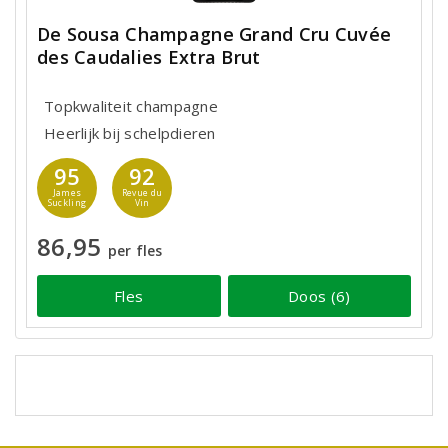
De Sousa Champagne Grand Cru Cuvée
des Caudalies Extra Brut
Topkwaliteit champagne
Heerlijk bij schelpdieren
95
92
James
Revue du
Suckling
Vin
86,95
per fles
Fles
Doos (6)