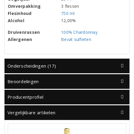
Omverpakking
3 flessen
Flesinhoud
750 ml
Alcohol
12,00%
Druivenrassen
100% Chardonnay
Allergenen
Bevat sulfieten
Onderscheidingen (17)
Beoordelingen
Producentprofiel
Vergelijkbare artikelen