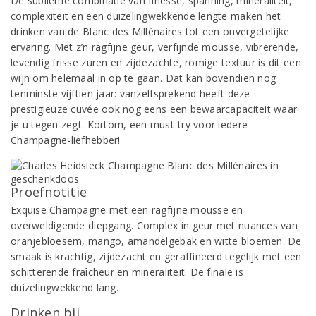
De sublieme combinatie van finesse, spanning, mineraliteit,
complexiteit en een duizelingwekkende lengte maken het
drinken van de Blanc des Millénaires tot een onvergetelijke
ervaring. Met z’n ragfijne geur, verfijnde mousse, vibrerende,
levendig frisse zuren en zijdezachte, romige textuur is dit een
wijn om helemaal in op te gaan. Dat kan bovendien nog
tenminste vijftien jaar: vanzelfsprekend heeft deze
prestigieuze cuvée ook nog eens een bewaarcapaciteit waar
je u tegen zegt. Kortom, een must-try voor iedere
Champagne-liefhebber!
Proefnotitie
Exquise Champagne met een ragfijne mousse en
overweldigende diepgang. Complex in geur met nuances van
oranjebloesem, mango, amandelgebak en witte bloemen. De
smaak is krachtig, zijdezacht en geraffineerd tegelijk met een
schitterende fraîcheur en mineraliteit. De finale is
duizelingwekkend lang.
Drinken bij