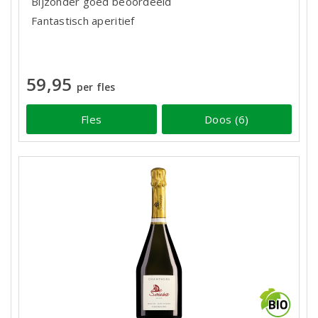
Bijzonder goed beoordeeld
Fantastisch aperitief
59,95
per fles
Fles
Doos (6)