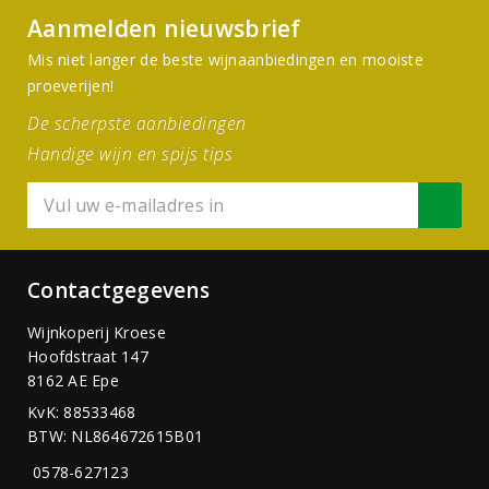
Aanmelden nieuwsbrief
Mis niet langer de beste wijnaanbiedingen en mooiste
proeverijen!
De scherpste aanbiedingen
Handige wijn en spijs tips
Contactgegevens
Wijnkoperij Kroese
Hoofdstraat 147
8162 AE Epe
KvK: 88533468
BTW: NL864672615B01
0578-627123