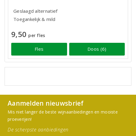
Geslaagd alternatief
Toegankelijk & mild
9,50
per fles
Fles
Doos (6)
Aanmelden nieuwsbrief
Mis niet langer de beste wijnaanbiedingen en mooiste
proeverijen!
De scherpste aanbiedingen