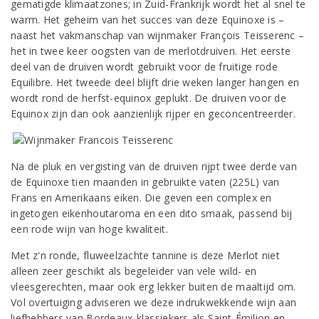
gematigde klimaatzones; in Zuid-Frankrijk wordt het al snel te
warm. Het geheim van het succes van deze Equinoxe is –
naast het vakmanschap van wijnmaker François Teisserenc –
het in twee keer oogsten van de merlotdruiven. Het eerste
deel van de druiven wordt gebruikt voor de fruitige rode
Equilibre. Het tweede deel blijft drie weken langer hangen en
wordt rond de herfst-equinox geplukt. De druiven voor de
Equinox zijn dan ook aanzienlijk rijper en geconcentreerder.
Na de pluk en vergisting van de druiven rijpt twee derde van
de Equinoxe tien maanden in gebruikte vaten (225L) van
Frans en Amerikaans eiken. Die geven een complex en
ingetogen eikenhoutaroma en een dito smaak, passend bij
een rode wijn van hoge kwaliteit.
Met z'n ronde, fluweelzachte tannine is deze Merlot niet
alleen zeer geschikt als begeleider van vele wild- en
vleesgerechten, maar ook erg lekker buiten de maaltijd om.
Vol overtuiging adviseren we deze indrukwekkende wijn aan
liefhebbers van Bordeaux-klassiekers als Saint-Émilion en