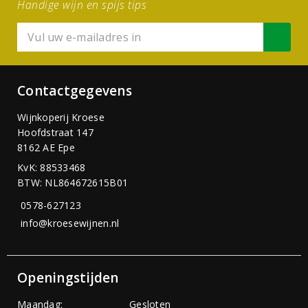
Handige wijn en spijs tips
Contactgegevens
Wijnkoperij Kroese
Hoofdstraat 147
8162 AE Epe
KvK: 88533468
BTW: NL864672615B01
0578-627123
info@kroesewijnen.nl
Openingstijden
Maandag:
Gesloten