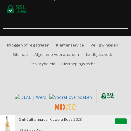
Inloggen of registreren
Klantenservice
Veilig winkelen
Sitemap
Algemene voorwaarden
Leeftijdscheck
Privacybeleid
Herroepingsrecht
Alle prijzen zijn inclusief BTW, exclusief eventuele verzendkosten.
Sint-Catharinadal Ricwera Rosé 2023
17,95
per fles