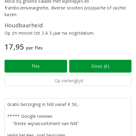
Mooi bij groene salade met kipreepjes en
frambozenvinaigrette, diverse soorten (vis)quiche of zachte
kazen.
Houdbaarheid
Op z’n mooist tot 2 à 3 jaar na oogstdatum.
17,95
per fles
Fles
Doos (6)
Op verlanglijst
Gratis bezorging in Nld vanaf € 50,-
***** Google reviews
"Beste wijnassortiment van Nld"
Veilig betalen, snel bezorgen