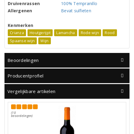
Druivenrassen
100% Tempranillo
Allergenen
Bevat sulfieten
Kenmerken
Crianza
Houtgerijpt
Lamancha
Rode wijn
Rood
Spaanse wijn
Wijn
Beoordelingen
Producentprofiel
Vergelijkbare artikelen
(10
beoordelingen)