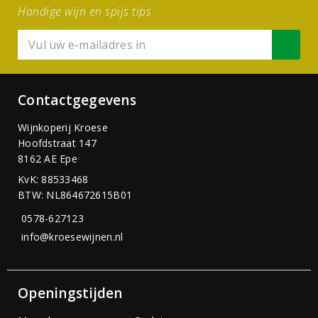
Handige wijn en spijs tips
Contactgegevens
Wijnkoperij Kroese
Hoofdstraat 147
8162 AE Epe
KvK: 88533468
BTW: NL864672615B01
0578-627123
info@kroesewijnen.nl
Openingstijden