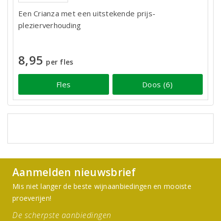
Een Crianza met een uitstekende prijs-
plezierverhouding
8,95
per fles
Fles
Doos (6)
Aanmelden nieuwsbrief
Mis niet langer de beste wijnaanbiedingen en mooiste
proeverijen!
De scherpste aanbiedingen