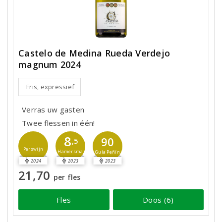
Castelo de Medina Rueda Verdejo
magnum 2024
Fris, expressief
Verras uw gasten
Twee flessen in één!
8
90
,5
Perswijn
Hamersma
Guía Peñín
2024
2023
2023
21,70
per fles
Fles
Doos (6)