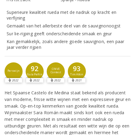
Superieure kwaliteit rueda met de nadruk op kracht en
verfijning
Gemaakt van het allerbeste deel van de sauvignonoogst
Sur lie-rijping geeft onderscheidende smaak en geur
Kan gemakkelijk, zoals andere goede sauvignon, een paar
jaar verder rijpen
92
93
CINVE
Perswijn
Contest
Guía Peñín
Tim Atkin
2022
2022
2022
2021
Het Spaanse Castelo de Medina staat bekend als producent
van moderne, frisse witte wijnen met een expressieve geur en
smaak. Op-en-top kenmerken van goede kwaliteit rueda.
Wijnmaakster Sara Román maakt sinds kort ook een rueda
met meer complexiteit in smaak en minder nadruk op
uitbundige geuren. Met als resultaat een witte wijn die op een
onderscheidende manier wordt gemaakt en hiermee het