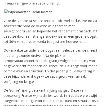
niveau van ‘gewone’ rueda ontstijgt.
Voor de 'vendimia seleccionada' - oftewel exclusieve oogst -
selecteerde Sara de oudste wijngaarden met
sauvignondruiven en beperkte het rendement drastisch. Dit
deed ze door een strenge snoeiwijze en een groene oogst,
tot 30% van de voor rueda toegestane hoeveelheid.
Ook maakte ze tijdens de oogst een selectie van de meest
rijpe en gezonde druiven. Na de pluk en
temperatuurgecontroleerde gisting volgde een rijping van
ongeveer acht maanden op gistcellen. Dit zorgt voor meer
complexiteit en structuur. En dat proef je duidelijk terug in
deze bijzondere, droge witte sauvignon: veel smaak,
verfijning en lengte.
De ‘sur lie’-rijping betekent: rijping op gist. Deze van
oorsprong Franse wijntechniek wordt inmiddels wereldwijd
toegepast en zorgt voor meer complexiteit en smaak. Deze
techniek pakt alleen positief uit als de geoogste druiven in