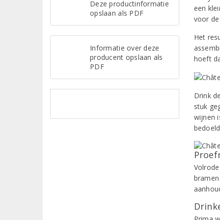
Deze productinformatie
een kle
opslaan als PDF
voor de
Het res
Informatie over deze
assembl
producent opslaan als
hoeft da
PDF
Drink d
stuk ge
wijnen 
bedoeld
Proef
Volrode
bramen 
aanhoud
Drinke
Prima wi