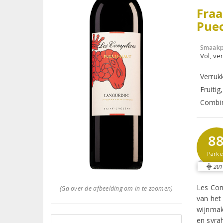
Fra
Pue
Smaakp
Vol, ver
Verruk
Fruitig
Combin
8
Parke
201
Les Com
(Ga over de afbeelding om in te zoomen)
van het
wijnmak
en syra