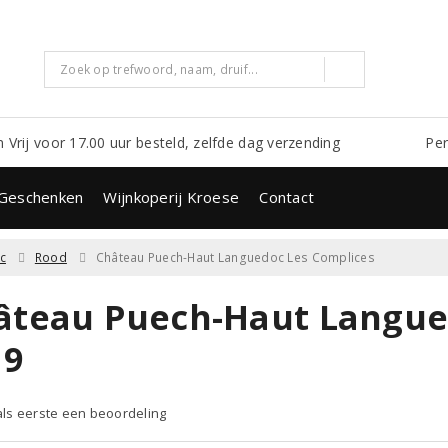
m Vrij voor 17.00 uur besteld, zelfde dag verzending
Per
Geschenken
Wijnkoperij Kroese
Contact
c
Rood
Château Puech-Haut Languedoc Les Complices
âteau Puech-Haut Langue
19
 als eerste een beoordeling