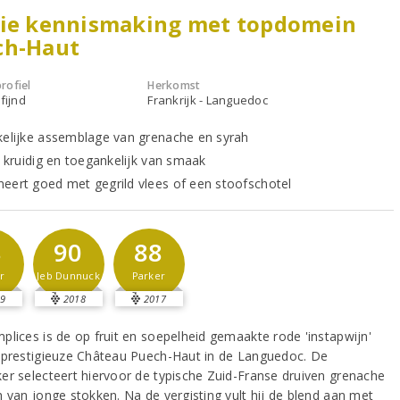
aie kennismaking met topdomein
ch-Haut
rofiel
Herkomst
fijnd
Frankrijk - Languedoc
kelijke assemblage van grenache en syrah
, kruidig en toegankelijk van smaak
eert goed met gegrild vlees of een stoofschotel
8
90
88
r
Jeb Dunnuck
Parker
9
2018
2017
plices is de op fruit en soepelheid gemaakte rode 'instapwijn'
 prestigieuze Château Puech-Haut in de Languedoc. De
er selecteert hiervoor de typische Zuid-Franse druiven grenache
h van jonge stokken. Na de vergisting vult hij de blend aan met