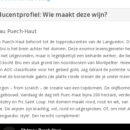
ucentprofiel: Wie maakt deze wijn?
au Puech-Haut
 Puech-Haut behoort tot de topproducenten van de Languedoc. 
Bru is het brein achter het domein. Deze enorme levensgenieter h
niet uitgevonden, maar is tegelijkertijd een keiharde werker, die be
80 kocht Bru een stuk grond ten noordoosten van Montpellier. Hoe
n AOC-classificatie voor het gebied gold, zag Gérard de potentie va
met de beroemde galets (de platte ronde stenen die je onder meer
egon – from scratch – de creatie van een topdomein. De olijfbom
gebouwd. Vandaag de dag telt Puec-Haut bijna 200 hectare, verde
rézéry en Pic Saint Loup. Het domein maakt rood, rosé en wit, van
e. De wijnen zijn krachtig, vol, rond en uitgesproken. Of, om met 
anguedoc style’. Een terecht compliment!