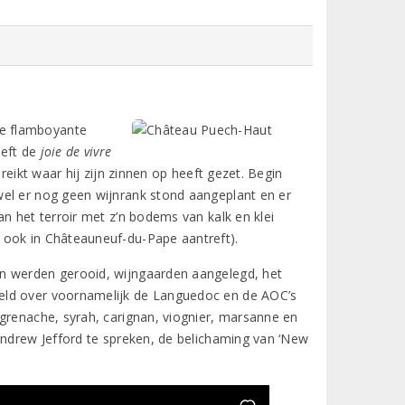
De flamboyante
eeft de
joie de vivre
reikt waar hij zijn zinnen op heeft gezet. Begin
wel er nog geen wijnrank stond aangeplant en er
n het terroir met z’n bodems van kalk en klei
 ook in Châteauneuf-du-Pape aantreft).
en werden gerooid, wijngaarden aangelegd, het
eld over voornamelijk de Languedoc en de AOC’s
 grenache, syrah, carignan, viognier, marsanne en
Andrew Jefford te spreken, de belichaming van ‘New