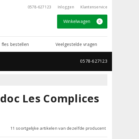
0578-627123
Inloggen
Klantenservice
Winkelwagen
0
 fles bestellen
Veelgestelde vragen
0578-627123
doc Les Complices
11 soortgelijke artikelen van dezelfde producent