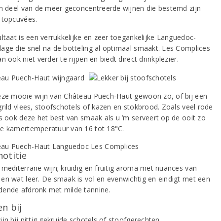
in deel van de meer geconcentreerde wijnen die bestemd zijn
 topcuvées.
ultaat is een verrukkelijke en zeer toegankelijke Languedoc-
age die snel na de botteling al optimaal smaakt. Les Complices
n ook niet verder te rijpen en biedt direct drinkplezier.
eze mooie wijn van Château Puech-Haut gewoon zo, of bij een
grild vlees, stoofschotels of kazen en stokbrood. Zoals veel rode
is ook deze het best van smaak als u ’m serveert op de ooit zo
e kamertemperatuur van 16 tot 18°C.
notitie
 mediterrane wijn; kruidig en fruitig aroma met nuances van
en wat leer. De smaak is vol en evenwichtig en eindigt met een
ende afdronk met milde tannine.
n bij
jn bij pittig gekruide schotels of stoofgerechten.