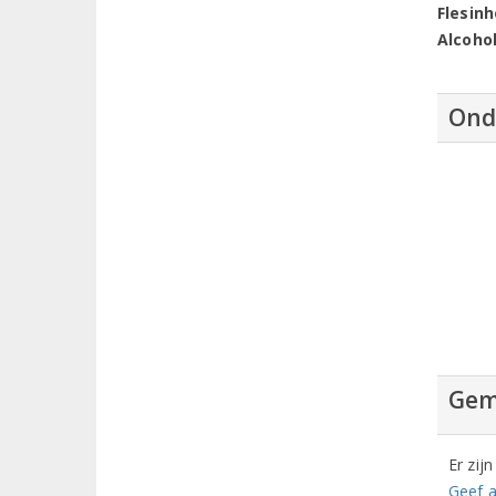
Flesin
Alcoho
Ond
Gem
Er zij
Geef a