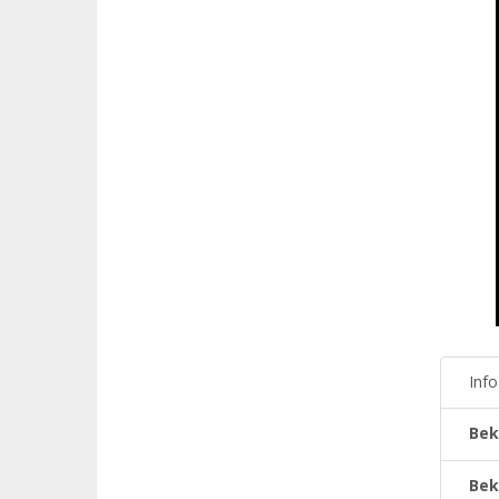
Inf
Bek
Bek