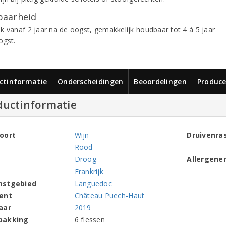
aarheid
k vanaf 2 jaar na de oogst, gemakkelijk houdbaar tot 4 à 5 jaar
ogst.
ctinformatie
Onderscheidingen
Beoordelingen
Produce
ductinformatie
oort
Wijn
Druivenra
Rood
Droog
Allergene
Frankrijk
mstgebied
Languedoc
ent
Château Puech-Haut
aar
2019
pakking
6 flessen