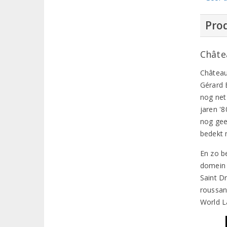
Prod
Châte
Château
Gérard 
nog net 
jaren '
nog gee
bedekt 
En zo b
domein 
Saint D
roussan
World L