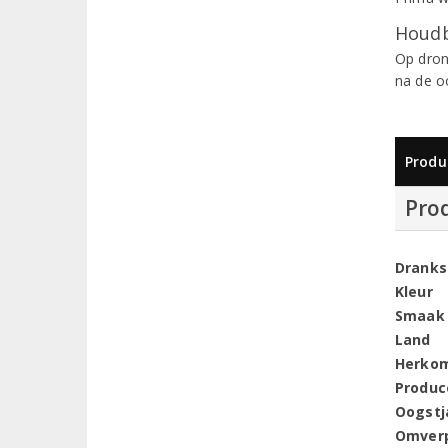
Houdb
Op dron
na de o
Produ
Pro
Dranks
Kleur
Smaak
Land
Herko
Produc
Oogstj
Omver